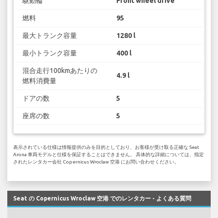
駆動輪
Front wheel drive
燃料
95
最大トランク容量
1280 l
最小トランク容量
400 l
混合走行100kmあたりの
4.9 l
燃料消費量
ドアの数
5
座席の数
5
表示されている仕様は情報提供のみを目的としており、お客様が受け取る正確な Seat
Arona 車両モデルと仕様を保証することはできません。 具体的な詳細については、指定
されたレンタカー会社 Copernicus Wroclaw 空港 にお問い合わせください。
Seat の Copernicus Wroclaw 空港 でのレンタカー - よくある質問