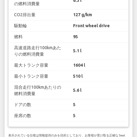
6.3 l
の燃料消費量
CO2排出量
127 g/km
駆動輪
Front wheel drive
燃料
95
高速道路走行100kmあた
5.1 l
りの燃料消費量
最大トランク容量
1604 l
最小トランク容量
510 l
混合走行100kmあたりの
5.6 l
燃料消費量
ドアの数
5
座席の数
5
表示されている仕様は情報提供のみを目的としており、お客様が受け取る正確な Seat