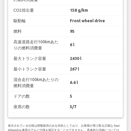
CO2排出量
158 g/km
駆動輪
Front wheel drive
燃料
95
高速道路走行100kmあた
6 l
りの燃料消費量
最大トランク容量
2430 l
最小トランク容量
267 l
混合走行100kmあたりの
6.6 l
燃料消費量
ドアの数
5
座席の数
5/7
表示されている仕様は情報提供のみを目的としており、お客様が受け取る正確な Seat
Alhambra 車両モデルと仕様を保証することはできません。 具体的な詳細については、