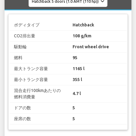
ボディタイプ
Hatchback
CO2排出量
108 g/km
駆動輪
Front wheel drive
燃料
95
最大トランク容量
1165 l
最小トランク容量
355 l
混合走行100kmあたりの
4.7 l
燃料消費量
ドアの数
5
座席の数
5