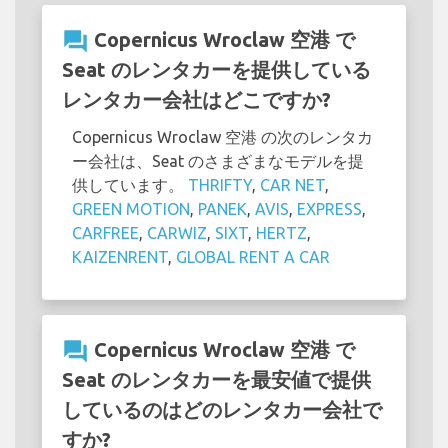
question_answer
Copernicus Wroclaw 空港 で
Seat のレンタカーを提供している
レンタカー会社はどこですか?
Copernicus Wroclaw 空港 の次のレンタカ
ー会社は、Seat のさまざまなモデルを提
供しています。
THRIFTY
,
CAR NET
,
GREEN MOTION
,
PANEK
,
AVIS
,
EXPRESS
,
CARFREE
,
CARWIZ
,
SIXT
,
HERTZ
,
KAIZENRENT
,
GLOBAL RENT A CAR
question_answer
Copernicus Wroclaw 空港 で
Seat のレンタカーを最安値で提供
しているのはどのレンタカー会社で
すか?