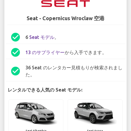
Seat - Copernicus Wroclaw 空港
check_circle
6
Seat モデル
。
check_circle
13 のサプライヤー
から入手できます。
36 Seat のレンタカー見積もりが検索されまし
check_circle
た。
レンタルできる人気の Seat モデル:
Seat Alhambra
Seat Arona