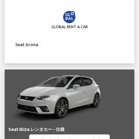
GLOBAL RENT A CAR
Seat Arona
Seat Ibiza レンタカー - 仕様