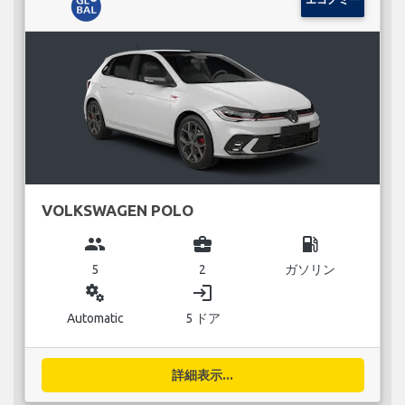
VOLKSWAGEN POLO
group
business_center
local_gas_station
5
2
ガソリン
miscellaneous_services
login
Automatic
5 ドア
詳細表示...