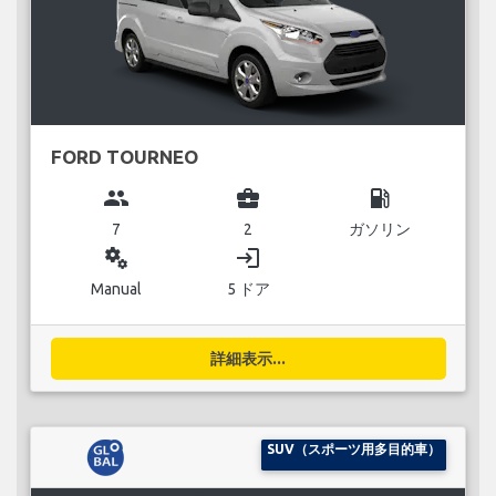
FORD TOURNEO
group
business_center
local_gas_station
7
2
ガソリン
miscellaneous_services
login
Manual
5 ドア
詳細表示...
SUV（スポーツ用多目的車）