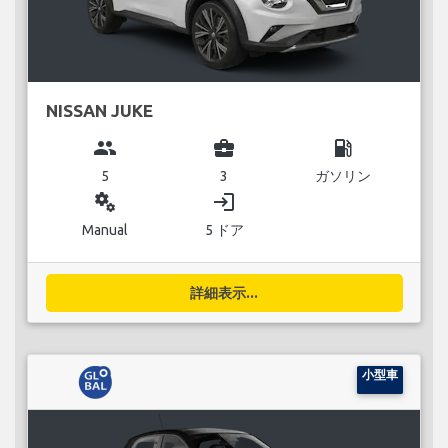
NISSAN JUKE
group
business_center
local_gas_station
5
3
ガソリン
miscellaneous_services
login
Manual
5 ドア
詳細表示...
小型車