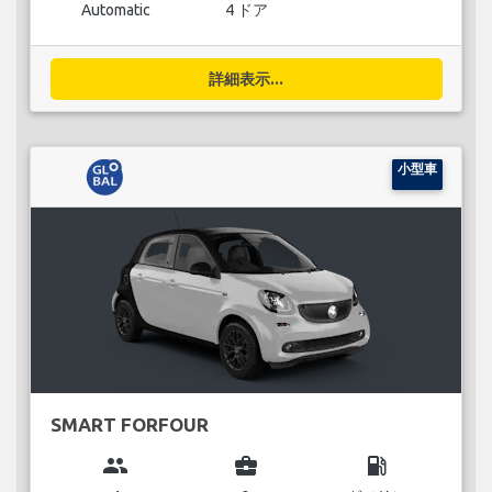
Automatic
4 ドア
詳細表示...
小型車
SMART FORFOUR
group
business_center
local_gas_station