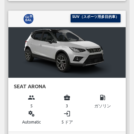
SUV（スポーツ用多目的車）
SEAT ARONA
group
business_center
local_gas_station
5
3
ガソリン
miscellaneous_services
login
Automatic
5 ドア