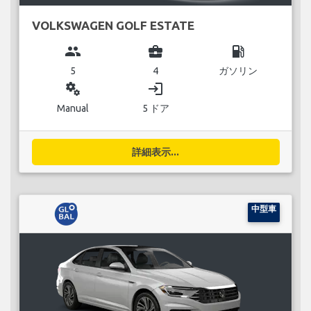
VOLKSWAGEN GOLF ESTATE
group
business_center
local_gas_station
5
4
ガソリン
miscellaneous_services
login
Manual
5 ドア
詳細表示...
中型車