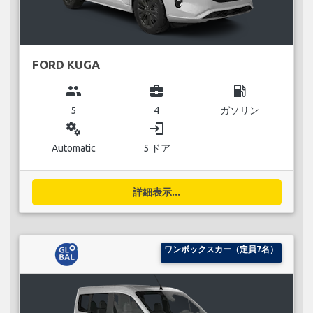
FORD KUGA
group
business_center
local_gas_station
5
4
ガソリン
miscellaneous_services
login
Automatic
5 ドア
詳細表示...
ワンボックスカー（定員7名）