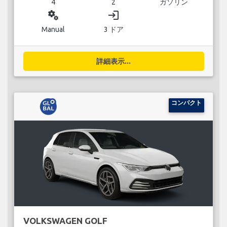
4
2
ガソリン
miscellaneous_services
login
Manual
3 ドア
詳細表示...
コンパクト
VOLKSWAGEN GOLF