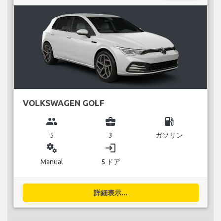
VOLKSWAGEN GOLF
group
business_center
local_gas_station
5
3
ガソリン
miscellaneous_services
login
Manual
5 ドア
詳細表示...