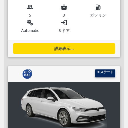
group
business_center
local_gas_station
5
3
ガソリン
miscellaneous_services
login
Automatic
5 ドア
詳細表示...
エステート