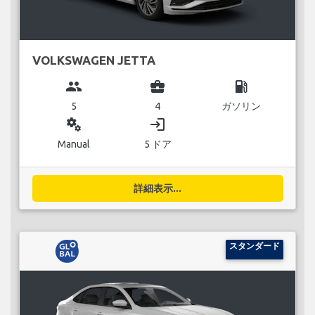
VOLKSWAGEN JETTA
group
business_center
local_gas_station
5
4
ガソリン
miscellaneous_services
login
Manual
5 ドア
詳細表示...
スタンダード