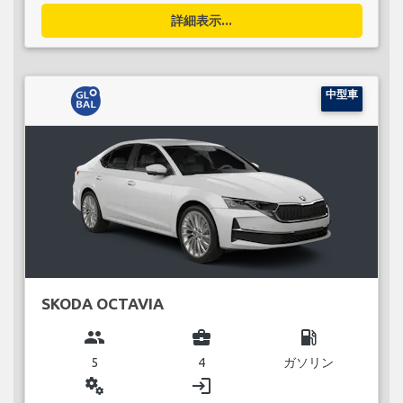
詳細表示...
中型車
SKODA OCTAVIA
group
business_center
local_gas_station
5
4
ガソリン
miscellaneous_services
login