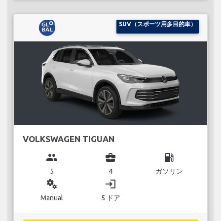
SUV（スポーツ用多目的車）
VOLKSWAGEN TIGUAN
group
business_center
local_gas_station
5
4
ガソリン
miscellaneous_services
login
Manual
5 ドア