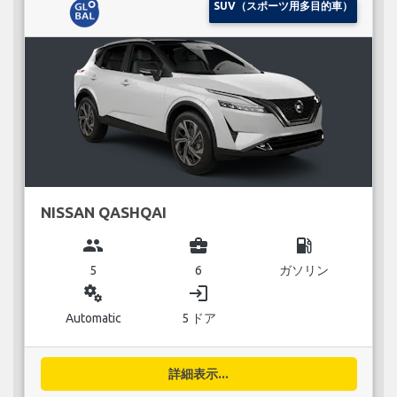
SUV（スポーツ用多目的車）
NISSAN QASHQAI
group
business_center
local_gas_station
5
6
ガソリン
miscellaneous_services
login
Automatic
5 ドア
詳細表示...