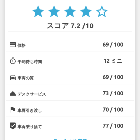
star
star
star
star
star_border
スコア 7.2 /10
credit_card
69 / 100
価格
timer
12 ミニ
平均待ち時間
directions_car
69 / 100
車両の質
room_service
73 / 100
デスクサービス
flag
70 / 100
車両引き渡し
beenhere
77 / 100
車両乗り捨て