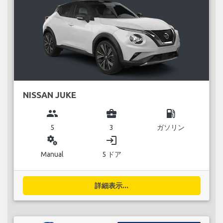
NISSAN JUKE
group
business_center
local_gas_station
5
3
ガソリン
miscellaneous_services
login
Manual
5 ドア
詳細表示...