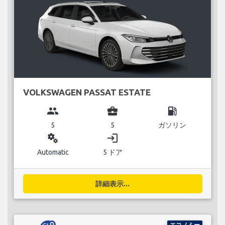
VOLKSWAGEN PASSAT ESTATE
group
business_center
local_gas_station
5
5
ガソリン
miscellaneous_services
login
Automatic
5 ドア
詳細表示...
エコノミー