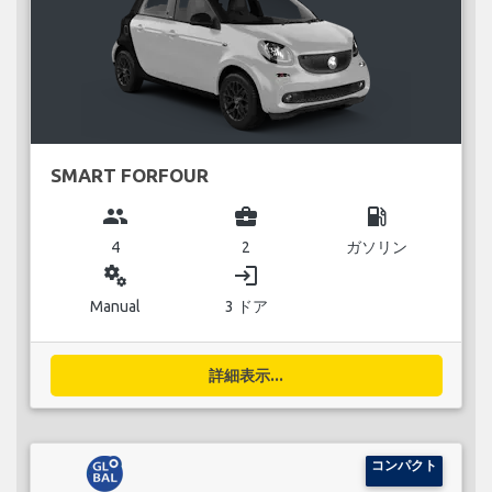
SMART FORFOUR
group
business_center
local_gas_station
4
2
ガソリン
miscellaneous_services
login
Manual
3 ドア
詳細表示...
コンパクト