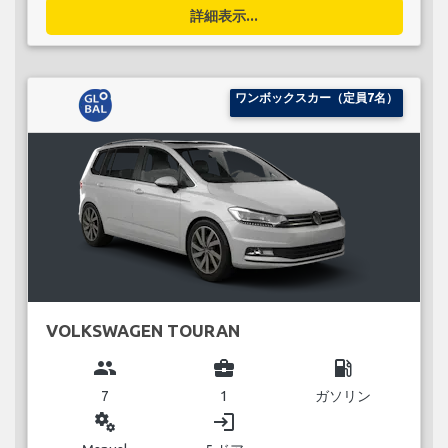
詳細表示...
ワンボックスカー（定員7名）
VOLKSWAGEN TOURAN
group
business_center
local_gas_station
7
1
ガソリン
miscellaneous_services
login