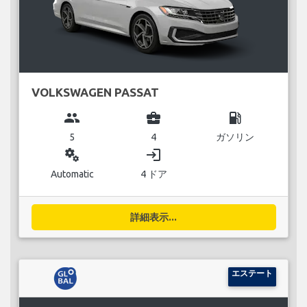
VOLKSWAGEN PASSAT
group
business_center
local_gas_station
5
4
ガソリン
miscellaneous_services
login
Automatic
4 ドア
詳細表示...
エステート