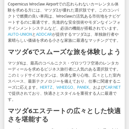
Copernicus Wroclaw Airportでの忘れられないカーレンタル体
験を求める方には、マツダ2が優れた選択肢です。このコンパ
クトで燃費の良い車両は、Wroclawの活気ある市街地をナビゲ
ートするのに最適です。先進的な安全技術やモダンなインフォ
テインメントシステムなど、必須の機能が搭載されています。
AUTO-UNION
と
ADDCAR
が提供するマツダ2は、単独旅行者や
素晴らしい価値を求める小さな家族に最適なマッチングです。
マツダ6でスムーズな旅を体験しよう
マツダ6は、最高のコペルニクス・ヴロツワフ空港のレンタカ
ーディールを求めるビジネス旅行者に人気のある選択肢です。
このミッドサイズセダンは、快適な乗り心地、広々とした室内
スペース、最新テクノロジーを備えており、仕事に関連するニ
ーズに応えます。
HERTZ
、
WHEEGO
、
PANEK
、および
CAR NET
で提供されており、快適さとスタイルを重視する人に最適で
す。
マツダ6エステートの広々とした快適
さを堪能する