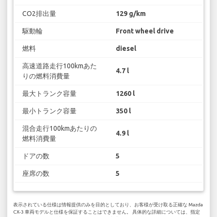
CO2排出量
129 g/km
駆動輪
Front wheel drive
燃料
diesel
高速道路走行100kmあた
4.7 l
りの燃料消費量
最大トランク容量
1260 l
最小トランク容量
350 l
混合走行100kmあたりの
4.9 l
燃料消費量
ドアの数
5
座席の数
5
表示されている仕様は情報提供のみを目的としており、お客様が受け取る正確な Mazda
CX-3 車両モデルと仕様を保証することはできません。 具体的な詳細については、指定