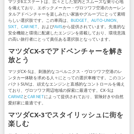
マツダ6エステートは、広々とした室内とスムーズな乗り心地
を備えており、エポックメーカー・ヴロツワフ空港のカーレン
タルアドベンチャーを楽しみたい家族やグループにとって素晴
らしい選択肢です。この車両は、
BUDGET
、
AUTO-UNION
、
SIXT
、
CAR NET
、および
AVIS
から提供されています。先進的な
安全機能と環境に配慮したエンジンを搭載しており、環境意識
の高い旅行者にとって責任ある選択肢となっています。
マツダCX-5でアドベンチャーを解き
放とう
マツダCX-5は、刺激的なコペルニクス・ヴロツワフ空港のレ
ンタカー体験を求める人々にとっての選択車種です。このコン
パクトSUVは、頑丈なエンジンと直感的なコントロールを備え
ており、ヴロツワフ周辺地域の探索に最適です。CX-5は
CARWIZ
と
CAR NET
によって提供されており、冒険好きや自然
愛好家に最適です。
マツダCX-3でスタイリッシュに街を
楽しむ