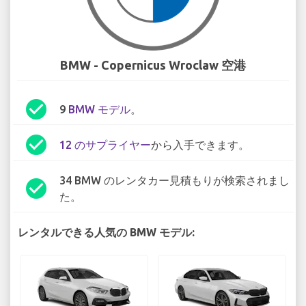
BMW - Copernicus Wroclaw 空港
check_circle
9
BMW モデル
。
check_circle
12 のサプライヤー
から入手できます。
34 BMW のレンタカー見積もりが検索されまし
check_circle
た。
レンタルできる人気の BMW モデル: