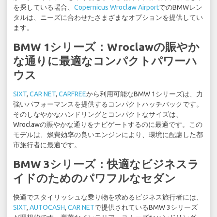
を探している場合、
Copernicus Wroclaw Airport
でのBMWレン
タルは、ニーズに合わせたさまざまなオプションを提供してい
ます。
BMW 1シリーズ：Wroclawの賑やか
な通りに最適なコンパクトパワーハ
ウス
SIXT
,
CAR NET
,
CARFREE
から利用可能なBMW 1シリーズは、力
強いパフォーマンスを提供するコンパクトハッチバックです。
そのしなやかなハンドリングとコンパクトなサイズは、
Wroclawの賑やかな通りをナビゲートするのに最適です。この
モデルは、燃費効率の良いエンジンにより、環境に配慮した都
市旅行者に最適です。
BMW 3シリーズ：快適なビジネスラ
イドのためのパワフルなセダン
快適でスタイリッシュな乗り物を求めるビジネス旅行者には、
SIXT
,
AUTOCASH
,
CAR NET
で提供されているBMW 3シリーズ