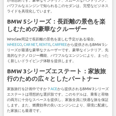
が理想的です。豪華なインテリア、スムーズなハンドリング、
パワフルなエンジンで知られるこのセダンは、完璧なビジネス
ライドを具現化しています。
BMW 5シリーズ：長距離の景色を楽
しむための豪華なクルーザー
Wroclaw周辺で長距離の景色を楽しむ予定がある場合、
WHEEGO
,
CAR NET
,
RENTIS
,
CARFREE
から提供されるBMW 5シ
リーズが最適な豪華なクルーザーです。豪華なインテリア、先
進的なテクノロジー機能、パワフルなエンジンにより、まった
く新しいドライビング体験を提供します。
BMW 3シリーズエステート：家族旅
行のための広々としたパートナー
家族旅行を計画中ですか？
ACE
から提供されるBMW 3シリーズ
エステートは理想的な選択肢です。このモデルは、乗客と荷物
の両方に十分なスペースを提供し、家族全員に快適な旅を保証
します。また、燃費効率の良いエンジンにより、環境に配慮し
た家族にも最適です。