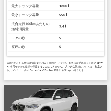
最大トランク容量
1600 l
最小トランク容量
550 l
混合走行100kmあたりの
9.4 l
燃料消費量
ドアの数
5
座席の数
5
表示されている仕様は情報提供のみを目的としており、お客様が受け取る正確な BMW
X3 車両モデルと仕様を保証することはできません。 具体的な詳細については、指定さ
れたレンタカー会社 Copernicus Wroclaw 空港 にお問い合わせください。