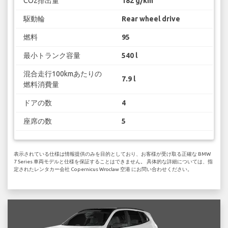
CO2排出量
182 g/km
駆動輪
Rear wheel drive
燃料
95
最小トランク容量
540 l
混合走行100kmあたりの
7.9 l
燃料消費量
ドアの数
4
座席の数
5
表示されている仕様は情報提供のみを目的としており、お客様が受け取る正確な BMW
7 Series 車両モデルと仕様を保証することはできません。 具体的な詳細については、指
定されたレンタカー会社 Copernicus Wroclaw 空港 にお問い合わせください。