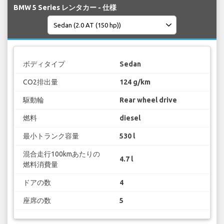
BMW 5 Series レンタカー - 仕様
ボディタイプ
Sedan
CO2排出量
124 g/km
駆動輪
Rear wheel drive
燃料
diesel
最小トランク容量
530 l
混合走行100kmあたりの
4.7 l
燃料消費量
ドアの数
4
座席の数
5