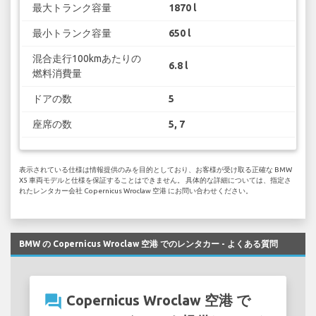
最大トランク容量
1870 l
最小トランク容量
650 l
混合走行100kmあたりの
6.8 l
燃料消費量
ドアの数
5
座席の数
5, 7
表示されている仕様は情報提供のみを目的としており、お客様が受け取る正確な BMW
X5 車両モデルと仕様を保証することはできません。 具体的な詳細については、指定さ
れたレンタカー会社 Copernicus Wroclaw 空港 にお問い合わせください。
BMW の Copernicus Wroclaw 空港 でのレンタカー - よくある質問
question_answer
Copernicus Wroclaw 空港 で