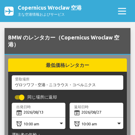
Copernicus Wroclaw 空港
主な空港情報およびサービス
BMW のレンタカー（Copernicus Wroclaw 空
港）
最低価格レンタカー
受取場所
同じ場所に返却
出発日時
返却日時
運転者の年齢：