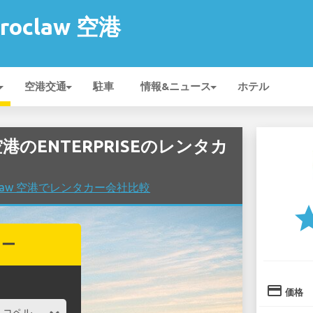
Wroclaw 空港
空港交通
駐車
情報&ニュース
ホテル
aw 空港のENTERPRISEのレンタカ
Wroclaw 空港でレンタカー会社比較
st
カー
credit_card
価格