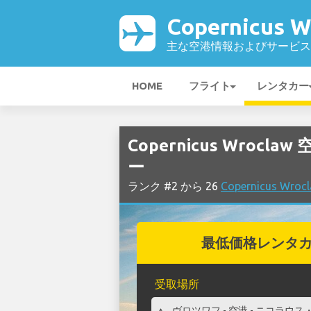
Copernicus 
主な空港情報およびサービス
HOME
フライト
レンタカー
Copernicus Wrocl
ー
ランク #2 から 26
Copernicus 
最低価格レンタ
受取場所