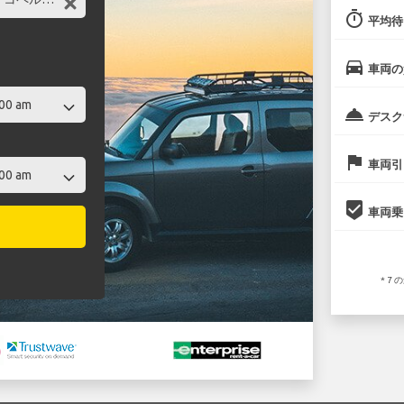
timer
平均待
directions_car
車両の
room_service
デスク
flag
車両引
beenhere
車両乗
* 