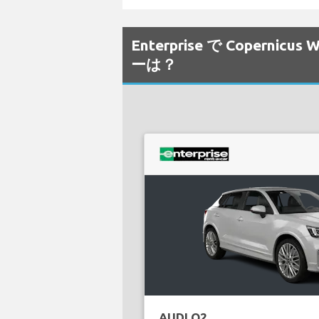
Enterprise で Copern
ーは？
AUDI Q2