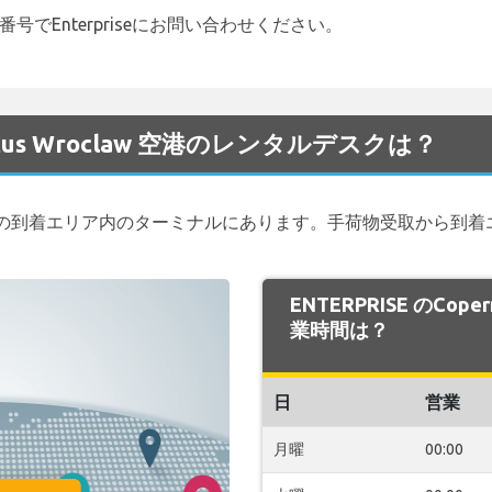
5番号でEnterpriseにお問い合わせください。
rnicus Wroclaw 空港のレンタルデスクは？
の到着エリア内のターミナルにあります。手荷物受取から到着
ENTERPRISE のCope
業時間は？
日
営業
月曜
00:00