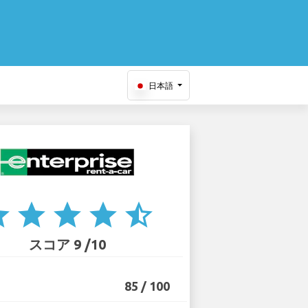
日本語
ar
star
star
star
star_half
スコア 9 /10
85 / 100