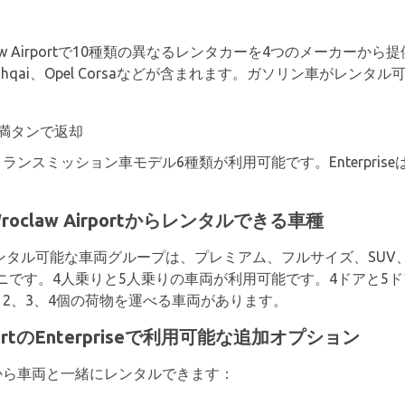
 Wroclaw Airportで10種類の異なるレンタカーを4つのメーカーから提
ssan Qashqai、Opel Corsaなどが含まれます。ガソリン車
満タンで返却
ンスミッション車モデル6種類が利用可能です。Enterpris
us Wroclaw Airportからレンタルできる車種
Airportでレンタル可能な車両グループは、プレミアム、フルサイズ
ニです。4人乗りと5人乗りの車両が利用可能です。4ドアと5
には、2、3、4個の荷物を運べる車両があります。
AirportのEnterpriseで利用可能な追加オプション
seから車両と一緒にレンタルできます：