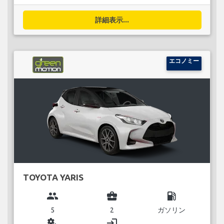
詳細表示...
エコノミー
TOYOTA YARIS
group
business_center
local_gas_station
5
2
ガソリン
miscellaneous_services
login