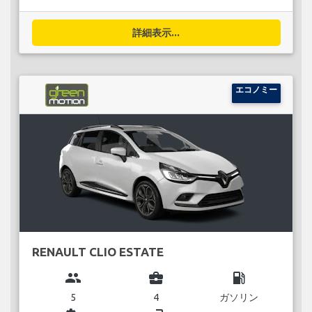
詳細表示...
エコノミー
RENAULT CLIO ESTATE
group
business_center
local_gas_station
5
4
ガソリン