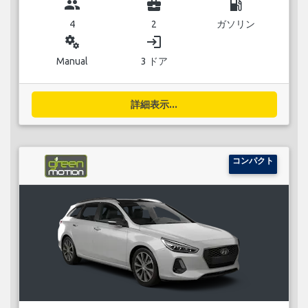
group
business_center
local_gas_station
4
2
ガソリン
miscellaneous_services
login
Manual
3 ドア
詳細表示...
コンパクト