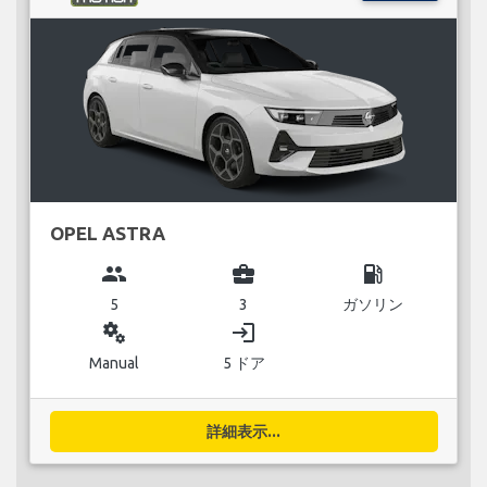
OPEL ASTRA
group
business_center
local_gas_station
5
3
ガソリン
miscellaneous_services
login
Manual
5 ドア
詳細表示...