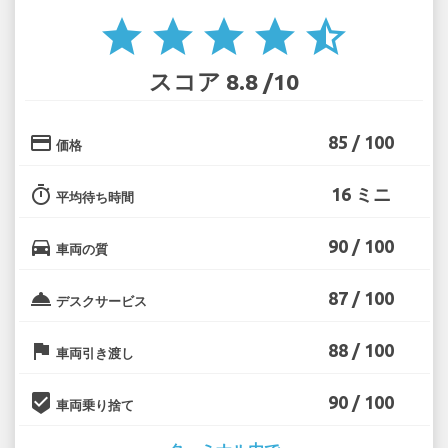
star
star
star
star
star_half
スコア 8.8 /10
credit_card
85 / 100
価格
timer
16 ミニ
平均待ち時間
directions_car
90 / 100
車両の質
room_service
87 / 100
デスクサービス
flag
88 / 100
車両引き渡し
beenhere
90 / 100
車両乗り捨て