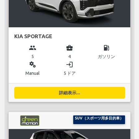
KIA SPORTAGE
group
business_center
local_gas_station
5
4
ガソリン
miscellaneous_services
login
Manual
5 ドア
詳細表示...
SUV（スポーツ用多目的車）