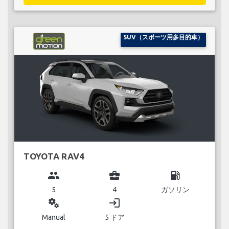
SUV（スポーツ用多目的車）
TOYOTA RAV4
group
business_center
local_gas_station
5
4
ガソリン
miscellaneous_services
login
Manual
5 ドア