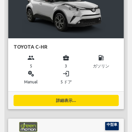
TOYOTA C-HR
group
business_center
local_gas_station
5
3
ガソリン
miscellaneous_services
login
Manual
5 ドア
詳細表示...
中型車