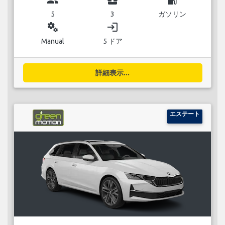
5
3
ガソリン
miscellaneous_services
login
Manual
5 ドア
詳細表示...
エステート