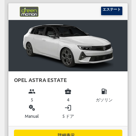
エステート
OPEL ASTRA ESTATE
group
business_center
local_gas_station
5
4
ガソリン
miscellaneous_services
login
Manual
5 ドア
詳細表示...