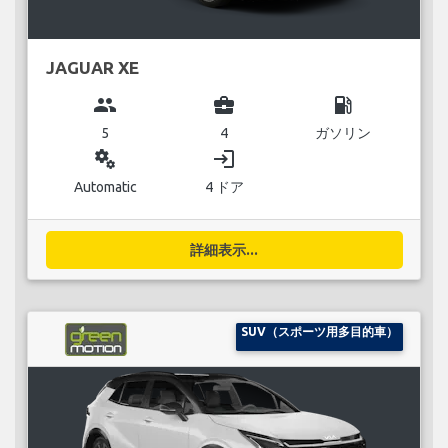
JAGUAR XE
group
business_center
local_gas_station
5
4
ガソリン
miscellaneous_services
login
Automatic
4 ドア
詳細表示...
SUV（スポーツ用多目的車）