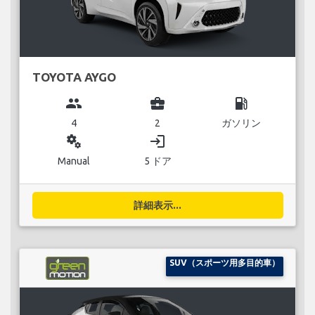
TOYOTA AYGO
group
business_center
local_gas_station
4
2
ガソリン
miscellaneous_services
login
Manual
5 ドア
詳細表示...
SUV（スポーツ用多目的車）