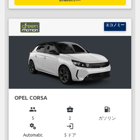
エコノミー
OPEL CORSA
group
business_center
local_gas_station
5
2
ガソリン
miscellaneous_services
login
Automatic
5 ドア