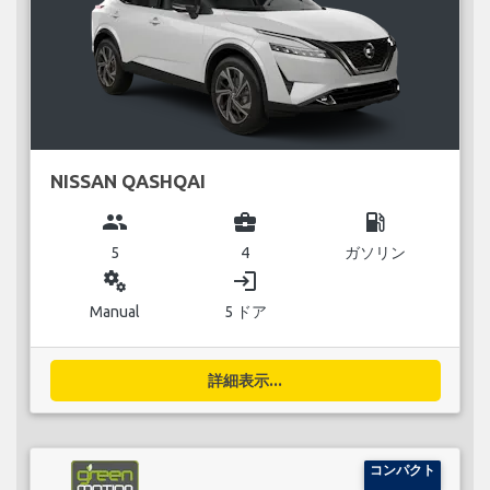
NISSAN QASHQAI
group
business_center
local_gas_station
5
4
ガソリン
miscellaneous_services
login
Manual
5 ドア
詳細表示...
コンパクト