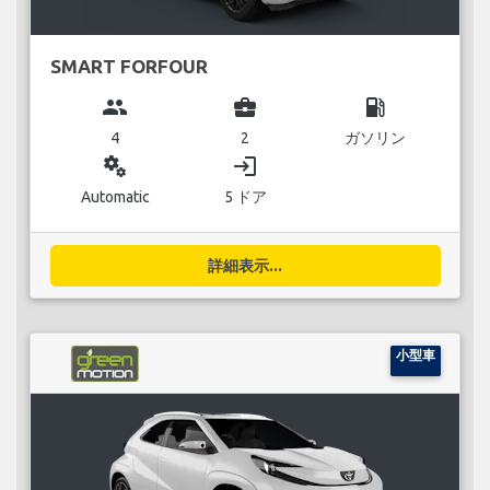
SMART FORFOUR
group
business_center
local_gas_station
4
2
ガソリン
miscellaneous_services
login
Automatic
5 ドア
詳細表示...
小型車