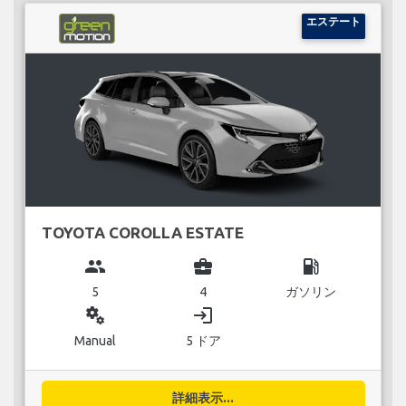
エステート
TOYOTA COROLLA ESTATE
group
business_center
local_gas_station
5
4
ガソリン
miscellaneous_services
login
Manual
5 ドア
詳細表示...