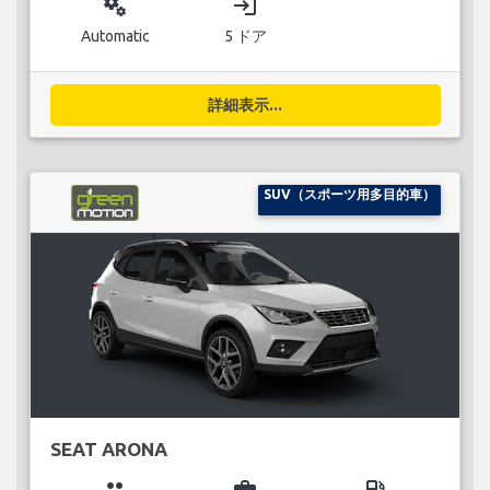
miscellaneous_services
login
Automatic
5 ドア
詳細表示...
SUV（スポーツ用多目的車）
SEAT ARONA
group
business_center
local_gas_station