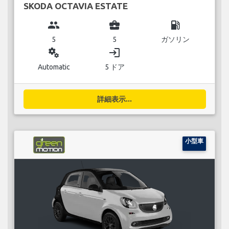
SKODA OCTAVIA ESTATE
group
business_center
local_gas_station
5
5
ガソリン
miscellaneous_services
login
Automatic
5 ドア
詳細表示...
小型車