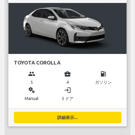
TOYOTA COROLLA
group
business_center
local_gas_station
5
4
ガソリン
miscellaneous_services
login
Manual
5 ドア
詳細表示...