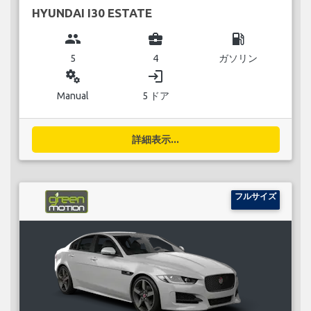
HYUNDAI I30 ESTATE
group
business_center
local_gas_station
5
4
ガソリン
miscellaneous_services
login
Manual
5 ドア
詳細表示...
フルサイズ