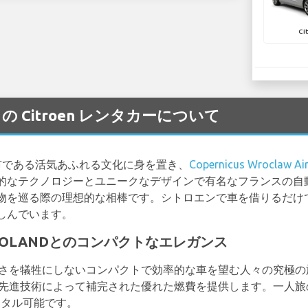
Ci
 空港 の Citroen レンタカーについて
市である活気あふれる文化に身を置き、
Copernicus Wroclaw Ai
的なテクノロジーとユニークなデザインで有名なフランスの自
物を巡る際の理想的な相棒です。シトロエンで車を借りるだけ
しんでいます。
RS POLANDとのコンパクトなエレガンス
適さを犠牲にしないコンパクトで効率的な車を望む人々の究極
と先進技術によって補完された優れた燃費を提供します。一人
ンタル可能です。