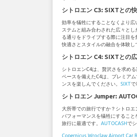
シトロエン C3: SIXTと
効率を犠牲にすることなくより広
ステムと組み合わされた広々とし
る通りをドライブする際に注目を
快適さとスタイルの融合を体験し
シトロエン C4: SIXTと
シトロエンC4は、贅沢さを求め
ペースを備えたC4は、プレミア
ンスを楽しんでください。
SIXT
で
シトロエン Jumper: A
大所帯での旅行ですか？シトロエン
パフォーマンスを犠牲にすることな
旅行に最適です。
AUTOCASH
でシ
Copernicus Wroclaw Airport Car R