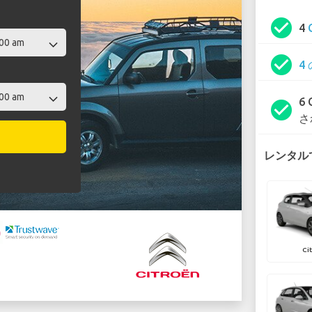
check_circle
4
check_circle
4
6
check_circle
さ
レンタルで
Ci