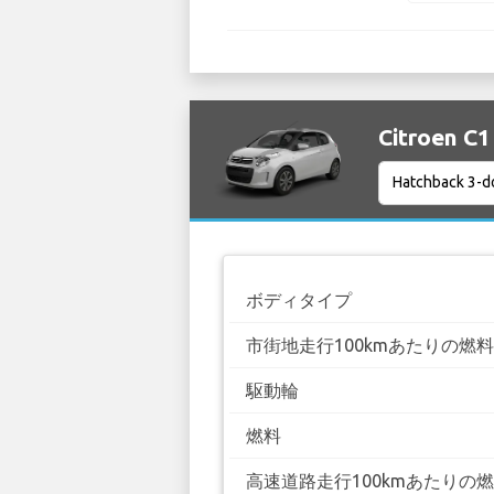
Citroen
ボディタイプ
市街地走行100kmあたりの燃
駆動輪
燃料
高速道路走行100kmあたりの