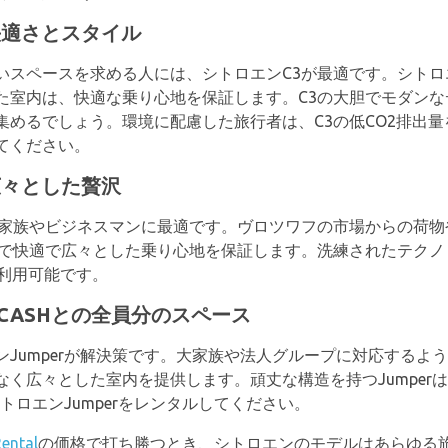
の快適さとスタイル
いスペースを求める人には、シトロエンC3が最適です。シト
た室内は、快適な乗り心地を保証します。C3の大胆でモダン
集めるでしょう。環境に配慮した旅行者は、C3の低CO2排出
てください。
の広々とした贅沢
る家族やビジネスマンに最適です。ヴロツワフの市場からの荷
ムで快適で広々とした乗り心地を保証します。洗練されたテク
利用可能です。
UTOCASHとの全員分のスペース
Jumperが解決策です。大家族や法人グループに対応するように
く広々とした室内を提供します。頑丈な構造を持つJumper
トロエンJumperをレンタルしてください。
ental
の価格で打ち勝つとき、シトロエンのモデルはあらゆる