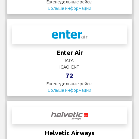
Еженедельные рейсы
Больше информации
Enter Air
IATA:
ICAO: ENT
72
Еженедельные рейсы
Больше информации
Helvetic Airways