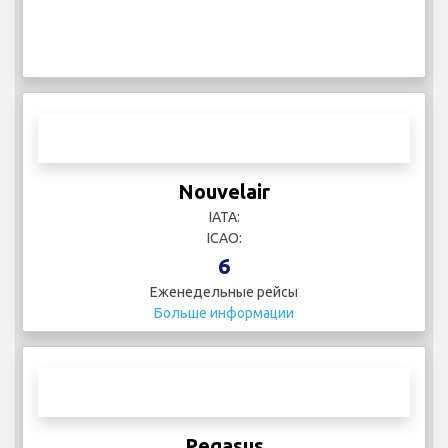
Nouvelair
IATA:
ICAO:
6
Еженедельные рейсы
Больше информации