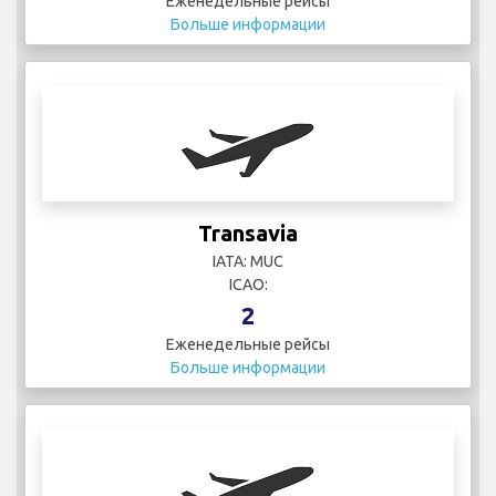
Swiss
IATA: LX
ICAO: SWR
3
Еженедельные рейсы
Больше информации
TAP Air Portugal
IATA:
ICAO:
14