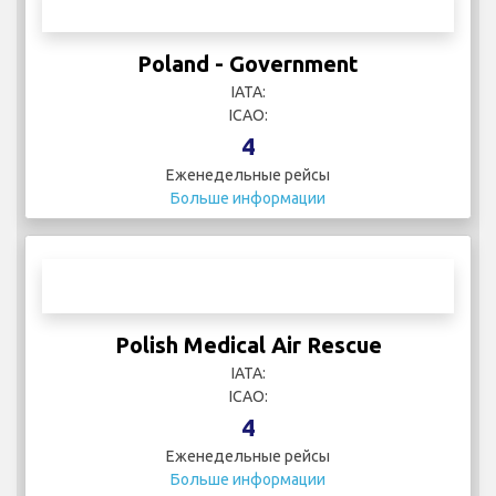
Poland - Air Force
IATA:
ICAO:
2
Еженедельные рейсы
Больше информации
Poland - Government
IATA:
ICAO:
4
Еженедельные рейсы