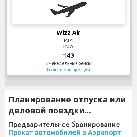
United Airlines
IATA: UA
ICAO: UAL
35
Еженедельные рейсы
Больше информации
Wizz Air
IATA:
ICAO:
143