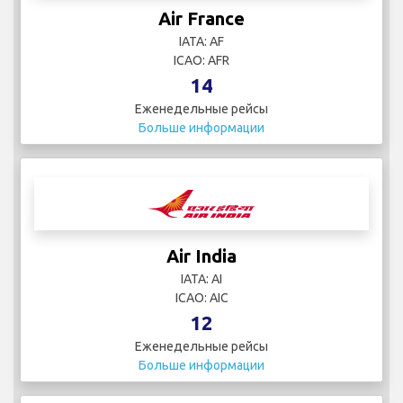
Air France
IATA: AF
ICAO: AFR
14
Еженедельные рейсы
Больше информации
Air India
IATA: AI
ICAO: AIC
12
Еженедельные рейсы
Больше информации