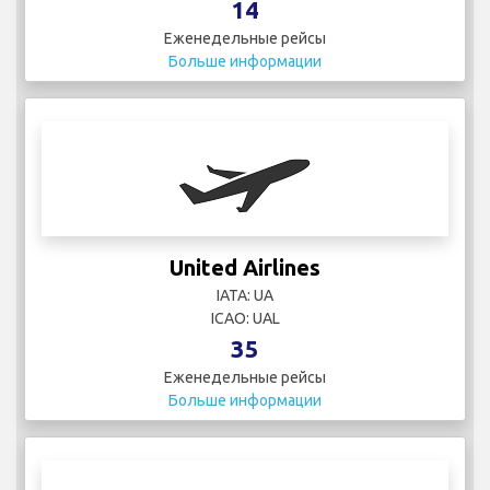
ICAO: TRA
2
Еженедельные рейсы
Больше информации
Turkish Airlines
IATA: TK
ICAO: THY
14
Еженедельные рейсы
Больше информации