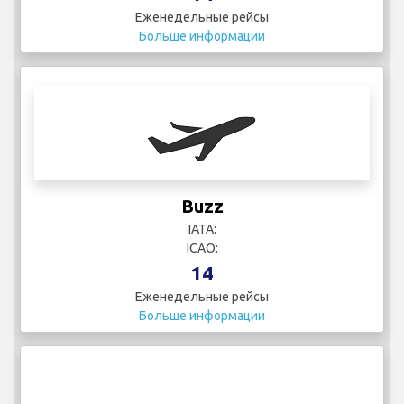
Еженедельные рейсы
Больше информации
Buzz
IATA:
ICAO:
14
Еженедельные рейсы
Больше информации