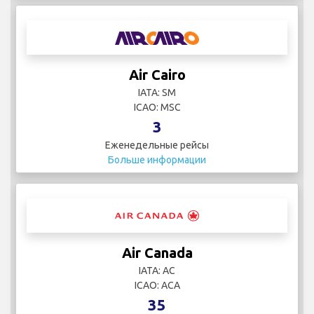
Air Cairo
IATA: SM
ICAO: MSC
3
Еженедельные рейсы
Больше информации
Air Canada
IATA: AC
ICAO: ACA
35