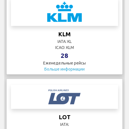
KLM
IATA: KL
ICAO: KLM
28
Еженедельные рейсы
Больше информации
LOT
IATA: