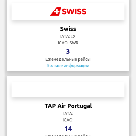
Swiftair
IATA:
ICAO:
11
Еженедельные рейсы
Больше информации