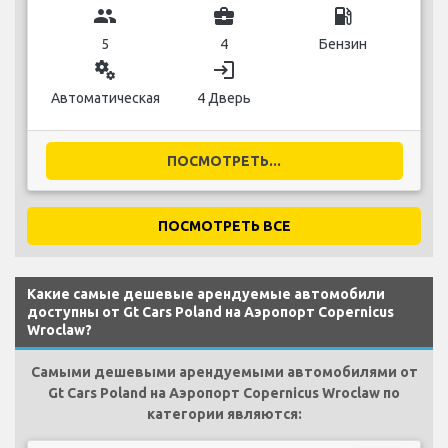
group
business_center
local_gas_station
5
4
Бензин
miscellaneous_services
login
Автоматическая
4 Дверь
ПОСМОТРЕТЬ...
ПОСМОТРЕТЬ ВСЕ
Какие самые дешевые арендуемые автомобили
доступны от Gt Cars Poland на Аэропорт Copernicus
Wroclaw?
Самыми дешевыми арендуемыми автомобилями от
Gt Cars Poland на Аэропорт Copernicus Wroclaw по
категории являются: