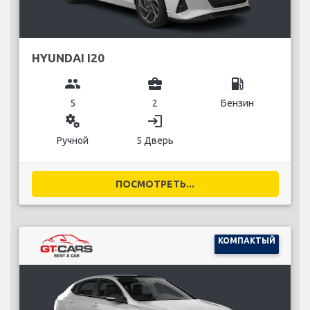
HYUNDAI I20
group
business_center
local_gas_station
5
2
Бензин
miscellaneous_services
login
Ручной
5 Дверь
ПОСМОТРЕТЬ...
КОМПАКТЫЙ