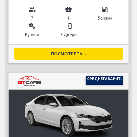
group
business_center
local_gas_station
7
1
Бензин
miscellaneous_services
login
Ручной
5 Дверь
ПОСМОТРЕТЬ...
СРЕДНЕГАБАРИТ.