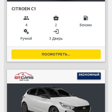
CITROEN C1
group
business_center
local_gas_station
4
2
Бензин
miscellaneous_services
login
Ручной
3 Дверь
ПОСМОТРЕТЬ...
ЭКОНОМНЫЙ