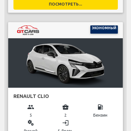
ПОСМОТРЕТЬ...
ЭКОНОМНЫЙ
RENAULT CLIO
group
business_center
local_gas_station
5
2
Бензин
miscellaneous_services
login