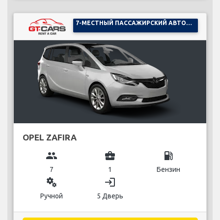
7-МЕСТНЫЙ ПАССАЖИРСКИЙ АВТОМОБИЛЬ
OPEL ZAFIRA
group
business_center
local_gas_station
7
1
Бензин
miscellaneous_services
login
Ручной
5 Дверь