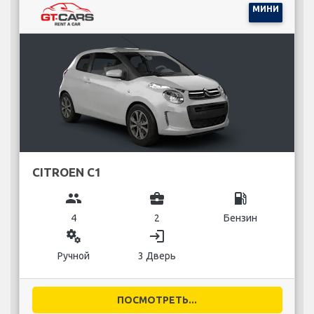
МИНИ
CITROEN C1
group
business_center
local_gas_station
4
2
Бензин
miscellaneous_services
login
Ручной
3 Дверь
ПОСМОТРЕТЬ...