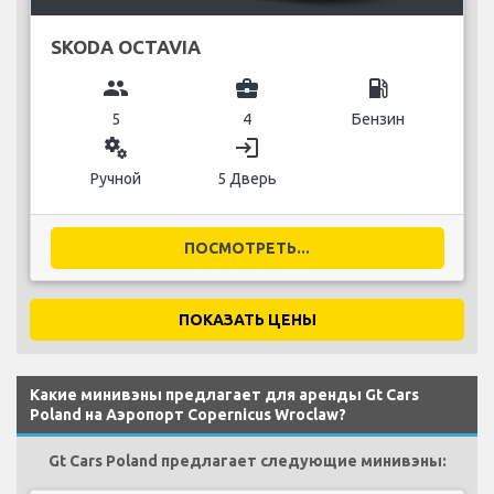
SKODA OCTAVIA
group
business_center
local_gas_station
5
4
Бензин
miscellaneous_services
login
Ручной
5 Дверь
ПОСМОТРЕТЬ...
ПОКАЗАТЬ ЦЕНЫ
Какие минивэны предлагает для аренды Gt Cars
Poland на Аэропорт Copernicus Wroclaw?
Gt Cars Poland предлагает следующие минивэны: