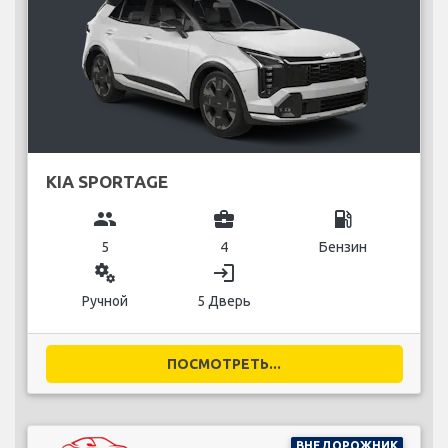
KIA SPORTAGE
group
business_center
local_gas_station
5
4
Бензин
miscellaneous_services
login
Ручной
5 Дверь
ПОСМОТРЕТЬ...
ВНЕДОРОЖНИК