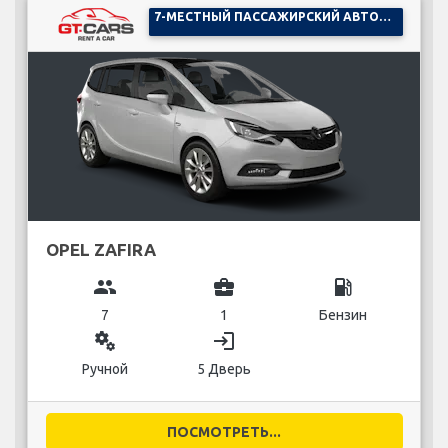
7-МЕСТНЫЙ ПАССАЖИРСКИЙ АВТОМОБИЛЬ
OPEL ZAFIRA
group
business_center
local_gas_station
7
1
Бензин
miscellaneous_services
login
Ручной
5 Дверь
ПОСМОТРЕТЬ...