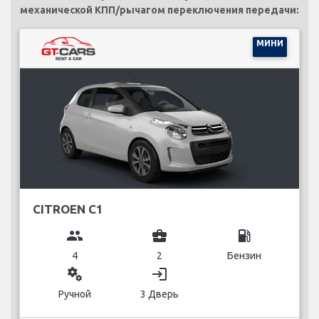
механической КПП/рычагом переключения передачи:
МИНИ
CITROEN C1
group
business_center
local_gas_station
4
2
Бензин
miscellaneous_services
login
Ручной
3 Дверь