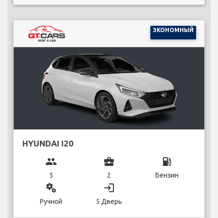
ЭКОНОМНЫЙ
HYUNDAI I20
group
business_center
local_gas_station
5
2
Бензин
miscellaneous_services
login
Ручной
5 Дверь