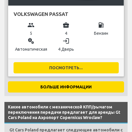
VOLKSWAGEN PASSAT
group
business_center
local_gas_station
5
4
Бензин
miscellaneous_services
login
Автоматическая
4 Дверь
ПОСМОТРЕТЬ...
БОЛЬШЕ ИНФОРМАЦИИ
Какие автомобили с механической КПП/рычагом
переключения передачи предлагает для аренды Gt
Cars Poland на Аэропорт Copernicus Wroclaw?
Gt Cars Poland предлагает следующие автомобили с