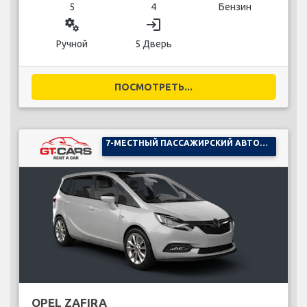
5
4
Бензин
miscellaneous_services
login
Ручной
5 Дверь
ПОСМОТРЕТЬ...
7-МЕСТНЫЙ ПАССАЖИРСКИЙ АВТОМОБИЛЬ
OPEL ZAFIRA