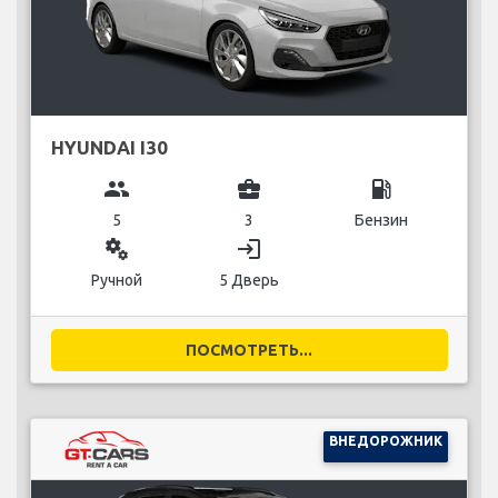
HYUNDAI I30
group
business_center
local_gas_station
5
3
Бензин
miscellaneous_services
login
Ручной
5 Дверь
ПОСМОТРЕТЬ...
ВНЕДОРОЖНИК