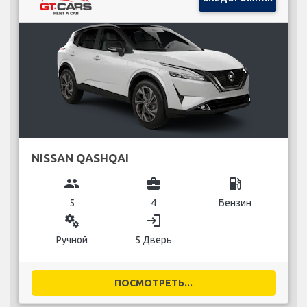
NISSAN QASHQAI
group
business_center
local_gas_station
5
4
Бензин
miscellaneous_services
login
Ручной
5 Дверь
ПОСМОТРЕТЬ...