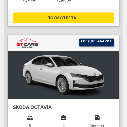
Ручной
5 Дверь
ПОСМОТРЕТЬ...
СРЕДНЕГАБАРИТ.
SKODA OCTAVIA
group
business_center
local_gas_station
5
4
Бензин