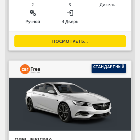
2
3
Дизель
miscellaneous_services
login
Ручной
4 Дверь
ПОСМОТРЕТЬ...
СТАНДАРТНЫЙ
OPEL INSIGNIA