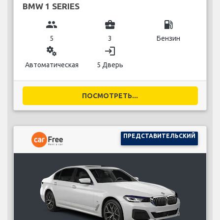
BMW 1 SERIES
group
business_center
local_gas_station
5
3
Бензин
miscellaneous_services
login
Автоматическая
5 Дверь
ПОСМОТРЕТЬ...
ПРЕДСТАВИТЕЛЬСКИЙ