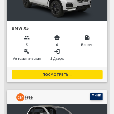
BMW X5
group
business_center
local_gas_station
5
6
Бензин
miscellaneous_services
login
Автоматическая
5 Дверь
ПОСМОТРЕТЬ...
МИНИ