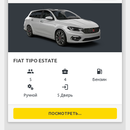
FIAT TIPO ESTATE
group
business_center
local_gas_station
5
4
Бензин
miscellaneous_services
login
Ручной
5 Дверь
ПОСМОТРЕТЬ...