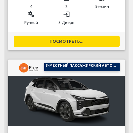
4
2
Бензин
miscellaneous_services
login
Ручной
3 Дверь
ПОСМОТРЕТЬ...
5-МЕСТНЫЙ ПАССАЖИРСКИЙ АВТОМОБИЛЬ