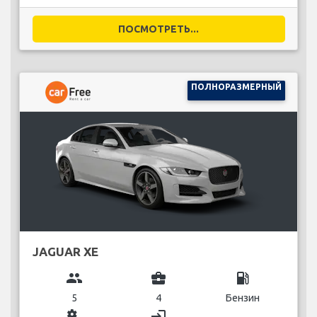
ПОСМОТРЕТЬ...
ПОЛНОРАЗМЕРНЫЙ
JAGUAR XE
group
business_center
local_gas_station
5
4
Бензин
miscellaneous_services
login