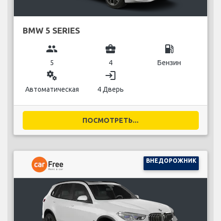
BMW 5 SERIES
group
business_center
local_gas_station
5
4
Бензин
miscellaneous_services
login
Автоматическая
4 Дверь
ПОСМОТРЕТЬ...
ВНЕДОРОЖНИК