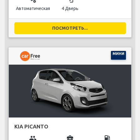
Автоматическая
4 Дверь
ПОСМОТРЕТЬ...
МИНИ
KIA PICANTO
group
business_center
local_gas_station