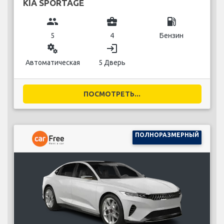
KIA SPORTAGE
group
business_center
local_gas_station
5
4
Бензин
miscellaneous_services
login
Автоматическая
5 Дверь
ПОСМОТРЕТЬ...
ПОЛНОРАЗМЕРНЫЙ