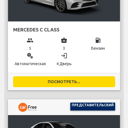
MERCEDES C CLASS
group
business_center
local_gas_station
5
3
Бензин
miscellaneous_services
login
Автоматическая
4 Дверь
ПОСМОТРЕТЬ...
ПРЕДСТАВИТЕЛЬСКИЙ