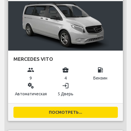
MERCEDES VITO
group
business_center
local_gas_station
9
4
Бензин
miscellaneous_services
login
Автоматическая
5 Дверь
ПОСМОТРЕТЬ...