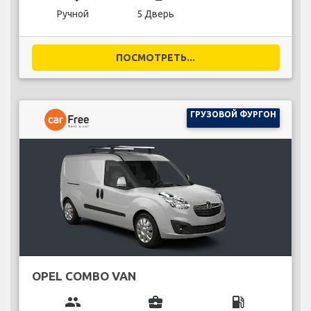
Ручной
5 Дверь
ПОСМОТРЕТЬ...
ГРУЗОВОЙ ФУРГОН
OPEL COMBO VAN
group
business_center
local_gas_station