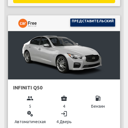
ПРЕДСТАВИТЕЛЬСКИЙ
INFINITI Q50
group
business_center
local_gas_station
5
4
Бензин
miscellaneous_services
login
Автоматическая
4 Дверь