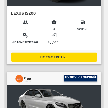
LEXUS IS200
group
business_center
local_gas_station
5
4
Бензин
miscellaneous_services
login
Автоматическая
4 Дверь
ПОСМОТРЕТЬ...
ПОЛНОРАЗМЕРНЫЙ