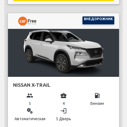
ВНЕДОРОЖНИК
NISSAN X-TRAIL
group
business_center
local_gas_station
5
4
Бензин
miscellaneous_services
login
Автоматическая
5 Дверь