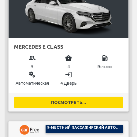
MERCEDES E CLASS
group
business_center
local_gas_station
5
4
Бензин
miscellaneous_services
login
Автоматическая
4 Дверь
ПОСМОТРЕТЬ...
9-МЕСТНЫЙ ПАССАЖИРСКИЙ АВТОМОБИЛЬ