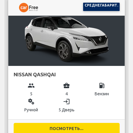
СРЕДНЕГАБАРИТ.
NISSAN QASHQAI
group
business_center
local_gas_station
5
4
Бензин
miscellaneous_services
login
Ручной
5 Дверь
ПОСМОТРЕТЬ...