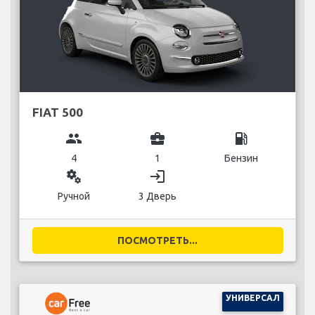
FIAT 500
group
business_center
local_gas_station
4
1
Бензин
miscellaneous_services
login
Ручной
3 Дверь
ПОСМОТРЕТЬ...
УНИВЕРСАЛ