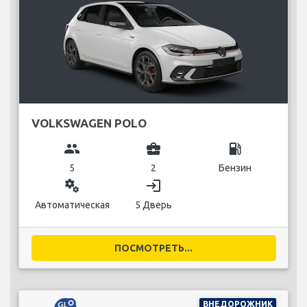
VOLKSWAGEN POLO
group
business_center
local_gas_station
5
2
Бензин
miscellaneous_services
login
Автоматическая
5 Дверь
ПОСМОТРЕТЬ...
ВНЕДОРОЖНИК