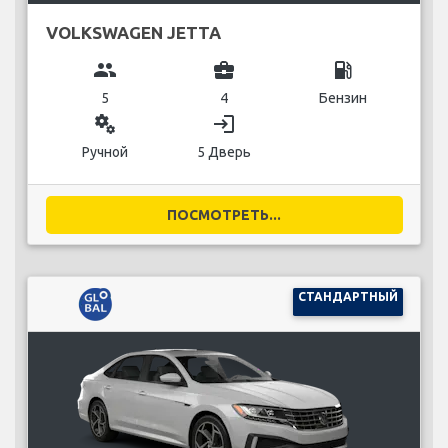
VOLKSWAGEN JETTA
group
business_center
local_gas_station
5
4
Бензин
miscellaneous_services
login
Ручной
5 Дверь
ПОСМОТРЕТЬ...
СТАНДАРТНЫЙ