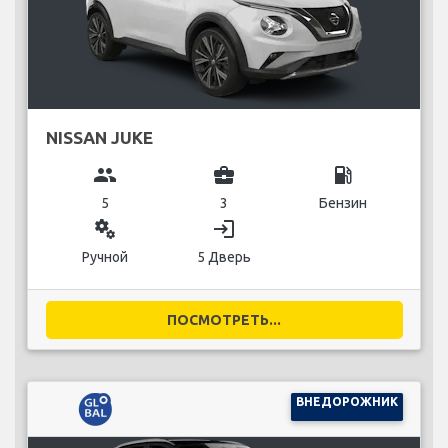
NISSAN JUKE
group
business_center
local_gas_station
5
3
Бензин
miscellaneous_services
login
Ручной
5 Дверь
ПОСМОТРЕТЬ...
ВНЕДОРОЖНИК