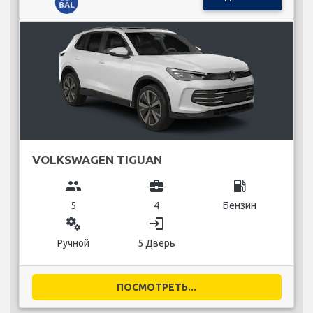
VOLKSWAGEN TIGUAN
group
business_center
local_gas_station
5
4
Бензин
miscellaneous_services
login
Ручной
5 Дверь
ПОСМОТРЕТЬ...