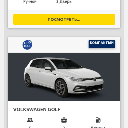
Ручной
3 Дверь
ПОСМОТРЕТЬ...
КОМПАКТЫЙ
VOLKSWAGEN GOLF
group
business_center
local_gas_station
5
3
Бензин