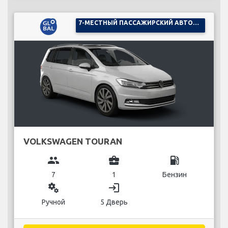
7-МЕСТНЫЙ ПАССАЖИРСКИЙ АВТОМОБИЛЬ
VOLKSWAGEN TOURAN
group
business_center
local_gas_station
7
1
Бензин
miscellaneous_services
login
Ручной
5 Дверь