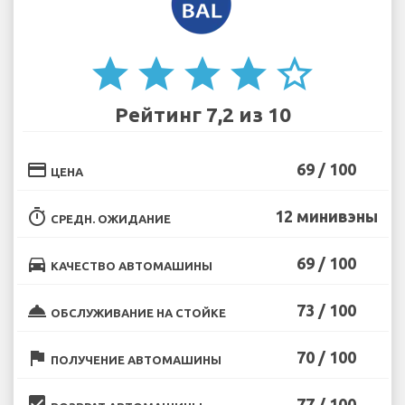
star
star
star
star
star_border
Рейтинг 7,2 из 10
credit_card
69 / 100
ЦЕНА
timer
12 минивэны
СРЕДН. ОЖИДАНИЕ
directions_car
69 / 100
КАЧЕСТВО АВТОМАШИНЫ
room_service
73 / 100
ОБСЛУЖИВАНИЕ НА СТОЙКЕ
flag
70 / 100
ПОЛУЧЕНИЕ АВТОМАШИНЫ
beenhere
77 / 100