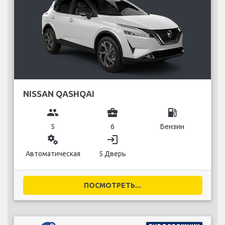
NISSAN QASHQAI
group
business_center
local_gas_station
5
6
Бензин
miscellaneous_services
login
Автоматическая
5 Дверь
ПОСМОТРЕТЬ...