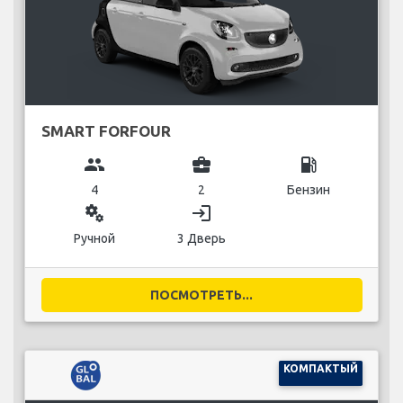
SMART FORFOUR
group
business_center
local_gas_station
4
2
Бензин
miscellaneous_services
login
Ручной
3 Дверь
ПОСМОТРЕТЬ...
КОМПАКТЫЙ