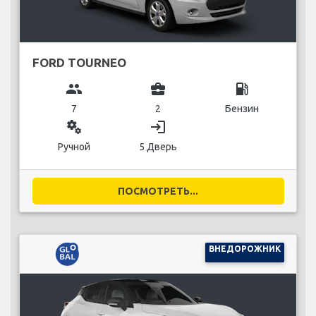
FORD TOURNEO
group
business_center
local_gas_station
7
2
Бензин
miscellaneous_services
login
Ручной
5 Дверь
ПОСМОТРЕТЬ...
ВНЕДОРОЖНИК