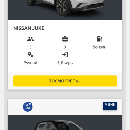
NISSAN JUKE
group
business_center
local_gas_station
5
3
Бензин
miscellaneous_services
login
Ручной
5 Дверь
ПОСМОТРЕТЬ...
МИНИ