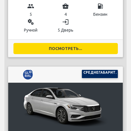
group
business_center
local_gas_station
5
4
Бензин
miscellaneous_services
login
Ручной
5 Дверь
ПОСМОТРЕТЬ...
СРЕДНЕГАБАРИТ.