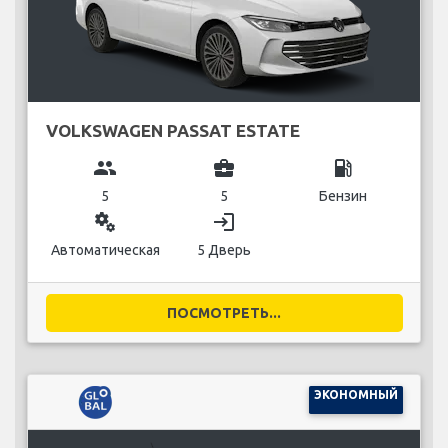
VOLKSWAGEN PASSAT ESTATE
group
business_center
local_gas_station
5
5
Бензин
miscellaneous_services
login
Автоматическая
5 Дверь
ПОСМОТРЕТЬ...
ЭКОНОМНЫЙ