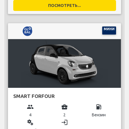
ПОСМОТРЕТЬ...
МИНИ
SMART FORFOUR
group
business_center
local_gas_station
4
2
Бензин
miscellaneous_services
login