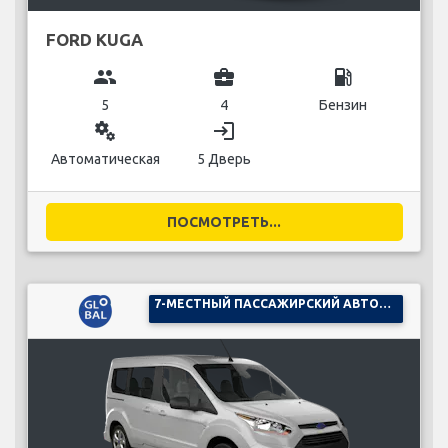
FORD KUGA
group
business_center
local_gas_station
5
4
Бензин
miscellaneous_services
login
Автоматическая
5 Дверь
ПОСМОТРЕТЬ...
7-МЕСТНЫЙ ПАССАЖИРСКИЙ АВТОМОБИЛЬ