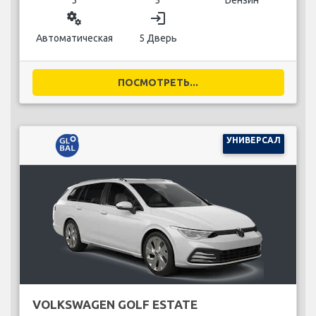
miscellaneous_services
login
Автоматическая
5 Дверь
ПОСМОТРЕТЬ...
УНИВЕРСАЛ
VOLKSWAGEN GOLF ESTATE