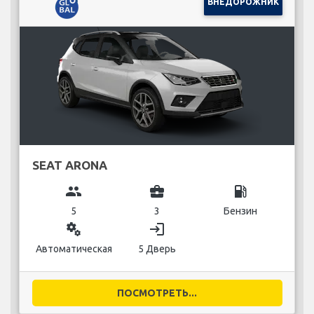
ВНЕДОРОЖНИК
SEAT ARONA
group
business_center
local_gas_station
5
3
Бензин
miscellaneous_services
login
Автоматическая
5 Дверь
ПОСМОТРЕТЬ...