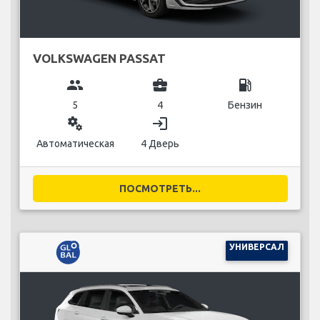
VOLKSWAGEN PASSAT
group
business_center
local_gas_station
5
4
Бензин
miscellaneous_services
login
Автоматическая
4 Дверь
ПОСМОТРЕТЬ...
УНИВЕРСАЛ