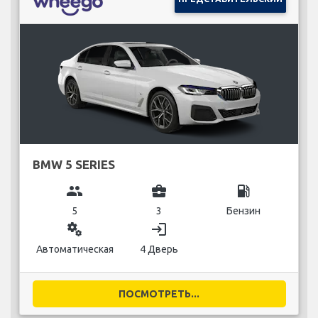
BMW 5 SERIES
group
business_center
local_gas_station
5
3
Бензин
miscellaneous_services
login
Автоматическая
4 Дверь
ПОСМОТРЕТЬ...