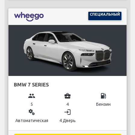
СПЕЦИАЛЬНЫЙ
BMW 7 SERIES
group
business_center
local_gas_station
5
4
Бензин
miscellaneous_services
login
Автоматическая
4 Дверь