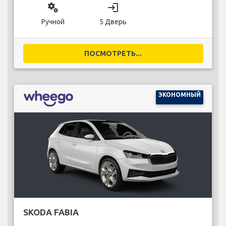
miscellaneous_services
login
Ручной
5 Дверь
ПОСМОТРЕТЬ...
ЭКОНОМНЫЙ
SKODA FABIA