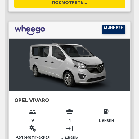
ПОСМОТРЕТЬ...
МИНИВЭН
OPEL VIVARO
group
business_center
local_gas_station
9
4
Бензин
miscellaneous_services
login
Автоматическая
5 Дверь