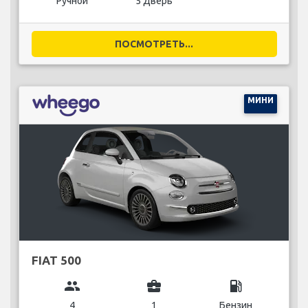
Ручной
5 Дверь
ПОСМОТРЕТЬ...
МИНИ
FIAT 500
group
business_center
local_gas_station
4
1
Бензин