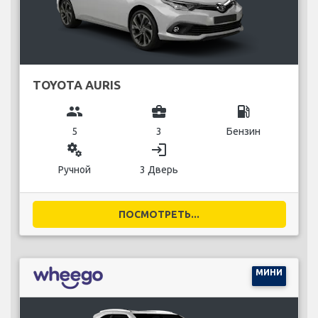
TOYOTA AURIS
group
business_center
local_gas_station
5
3
Бензин
miscellaneous_services
login
Ручной
3 Дверь
ПОСМОТРЕТЬ...
МИНИ