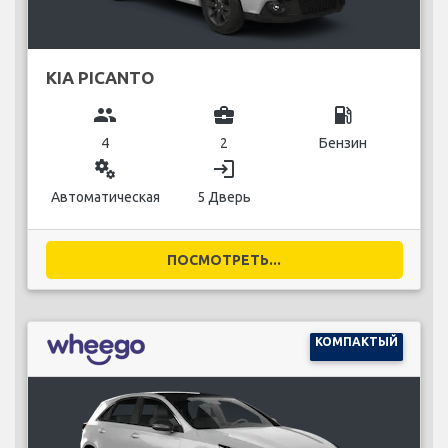
KIA PICANTO
group
business_center
local_gas_station
4
2
Бензин
miscellaneous_services
login
Автоматическая
5 Дверь
ПОСМОТРЕТЬ...
КОМПАКТЫЙ