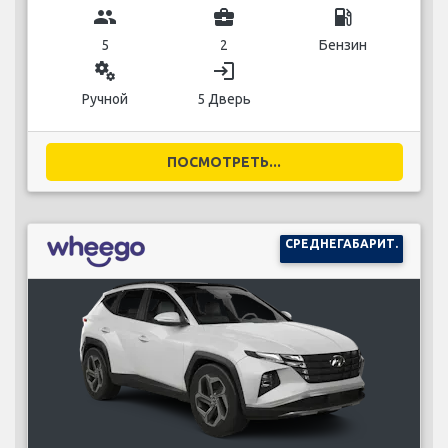
group
business_center
local_gas_station
5
2
Бензин
miscellaneous_services
login
Ручной
5 Дверь
ПОСМОТРЕТЬ...
СРЕДНЕГАБАРИТ.