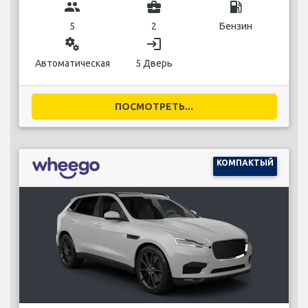
group
business_center
local_gas_station
5
2
Бензин
miscellaneous_services
login
Автоматическая
5 Дверь
ПОСМОТРЕТЬ...
КОМПАКТЫЙ