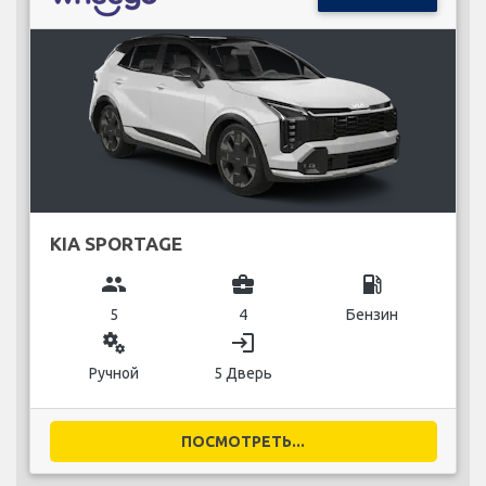
KIA SPORTAGE
group
business_center
local_gas_station
5
4
Бензин
miscellaneous_services
login
Ручной
5 Дверь
ПОСМОТРЕТЬ...