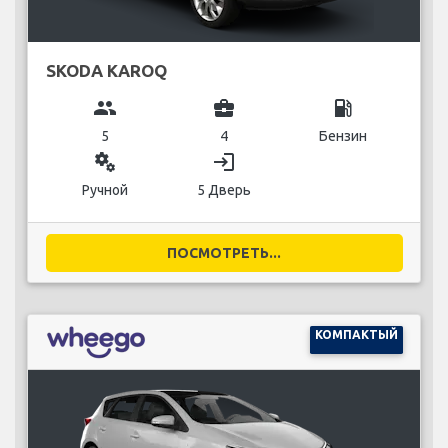
SKODA KAROQ
group
business_center
local_gas_station
5
4
Бензин
miscellaneous_services
login
Ручной
5 Дверь
ПОСМОТРЕТЬ...
КОМПАКТЫЙ