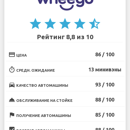
star
star
star
star
star_half
Рейтинг 8,8 из 10
credit_card
86 / 100
ЦЕНА
timer
13 минивэны
СРЕДН. ОЖИДАНИЕ
directions_car
93 / 100
КАЧЕСТВО АВТОМАШИНЫ
room_service
88 / 100
ОБСЛУЖИВАНИЕ НА СТОЙКЕ
flag
85 / 100
ПОЛУЧЕНИЕ АВТОМАШИНЫ
beenhere
88 / 100