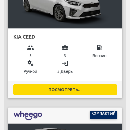
KIA CEED
group
business_center
local_gas_station
5
3
Бензин
miscellaneous_services
login
Ручной
5 Дверь
ПОСМОТРЕТЬ...
КОМПАКТЫЙ