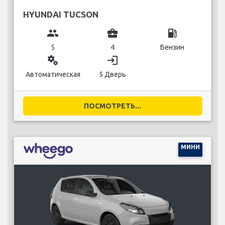
HYUNDAI TUCSON
group
business_center
local_gas_station
5
4
Бензин
miscellaneous_services
login
Автоматическая
5 Дверь
ПОСМОТРЕТЬ...
МИНИ