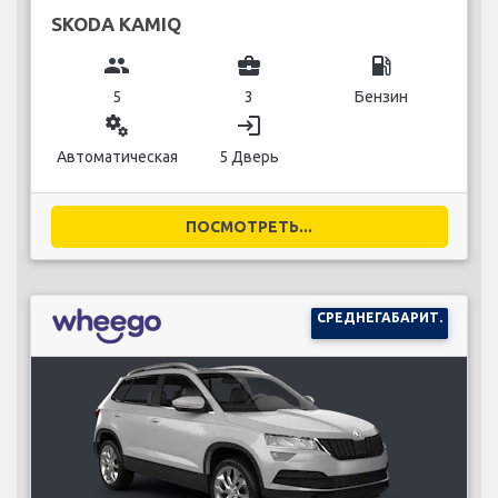
SKODA KAMIQ
group
business_center
local_gas_station
5
3
Бензин
miscellaneous_services
login
Автоматическая
5 Дверь
ПОСМОТРЕТЬ...
СРЕДНЕГАБАРИТ.