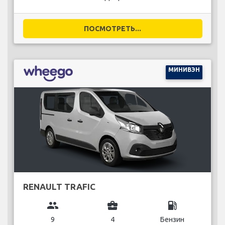
ПОСМОТРЕТЬ...
МИНИВЭН
RENAULT TRAFIC
group
business_center
local_gas_station
9
4
Бензин