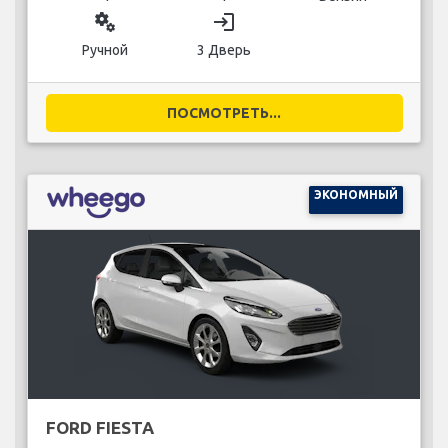
miscellaneous_services
login
Ручной
3 Дверь
ПОСМОТРЕТЬ...
ЭКОНОМНЫЙ
FORD FIESTA