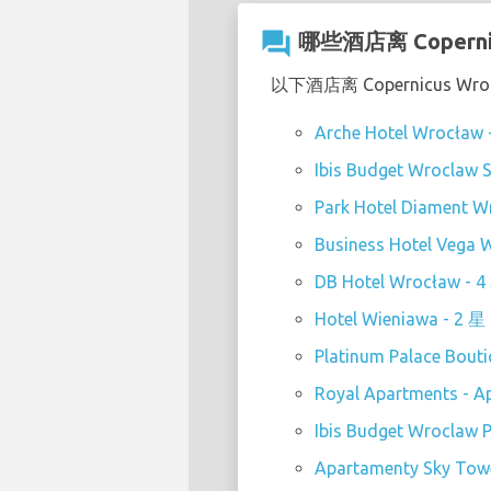
question_answer
哪些酒店离 Coperni
以下酒店离 Copernicus Wr
Arche Hotel Wrocław 
Ibis Budget Wroclaw S
Park Hotel Diament W
Business Hotel Vega 
DB Hotel Wrocław - 4
Hotel Wieniawa - 2 星
Platinum Palace Bouti
Royal Apartments - A
Ibis Budget Wroclaw P
Apartamenty Sky Towe