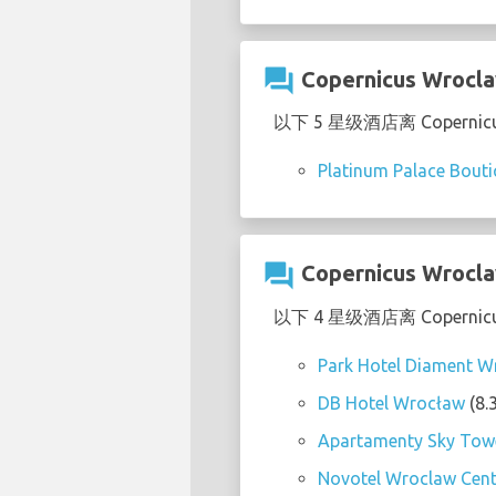
question_answer
Copernicus Wr
以下 5 星级酒店离 Copernic
Platinum Palace Bouti
question_answer
Copernicus Wr
以下 4 星级酒店离 Copernic
Park Hotel Diament W
DB Hotel Wrocław
(8.
Apartamenty Sky Towe
Novotel Wroclaw Cen