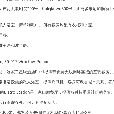
瓦夫歌剧院700米，Kolejkowo800米，距离多米尼加购
私人浴室、床单和毛巾。所有客房均配有衣柜和水壶。
自助早餐。
讲英语和波兰语。
to, 50-017 Wrocław, Poland
，这家二星级酒店Piast提供带免费无线网络连接的空调客房。
带淋浴设施的私人浴室；提供吹风机。客房可欣赏城市景观。额
的Bistro Station是一家自助餐厅，提供各种按重量计价的菜肴
和行李寄存处。附近有许多商店。
heatre有300米。弗罗茨瓦夫-哥白尼机场距离酒店11.3公里。