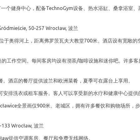
 Town设有一个健身中心，配备TechnoGym设备、热水浴缸、桑拿浴
Śródmieście, 50-257 Wrocław, 波兰
星级酒店，位于奥得河上，距离弗罗茨瓦夫大教堂700米。酒店设有宽
配有带书桌的工作空间。每间客房均设有沏茶/咖啡设施和迷你吧。许
餐。酒店的餐厅提供波兰和欧洲菜肴，夏季可在露台上享用。
可安排洗衣或租车服务。客人可以享受新的水疗和健康中心提供
场和Racławice全景画仅900米。老城区，拥有许多餐饮和购物场所
50-133 Wrocław, 波兰
Wrocław提供空调客房、餐厅和免费无线网络。