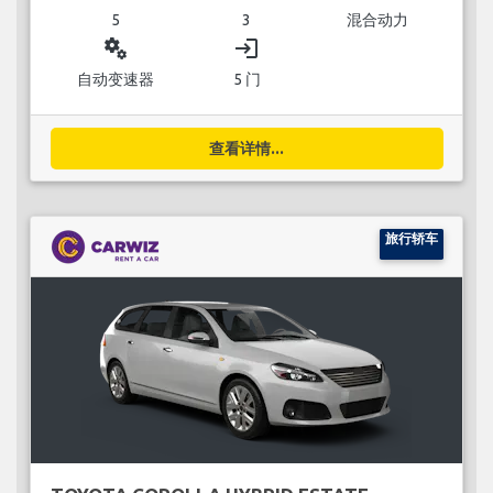
5
3
混合动力
miscellaneous_services
login
自动变速器
5 门
查看详情...
旅行轿车