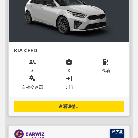
KIA CEED
group
business_center
local_gas_station
5
3
汽油
miscellaneous_services
login
自动变速器
5 门
查看详情...
经济型