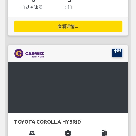
自动变速器
5 门
查看详情...
小型
TOYOTA COROLLA HYBRID
group
business_center
local_gas_station