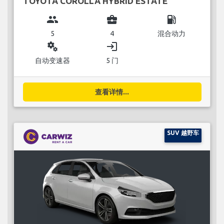
TOYOTA COROLLA HYBRID ESTATE
group
business_center
local_gas_station
5
4
混合动力
miscellaneous_services
login
自动变速器
5 门
查看详情...
SUV 越野车