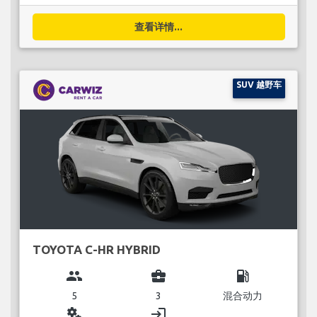
查看详情...
SUV 越野车
TOYOTA C-HR HYBRID
group
business_center
local_gas_station
5
3
混合动力
miscellaneous_services
login