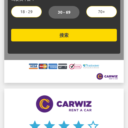
18 - 29
70+
30 - 69
搜索
star
star
star
star
star_border