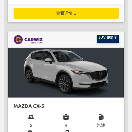
查看详情...
SUV 越野车
MAZDA CX-5
group
business_center
local_gas_station
5
4
汽油