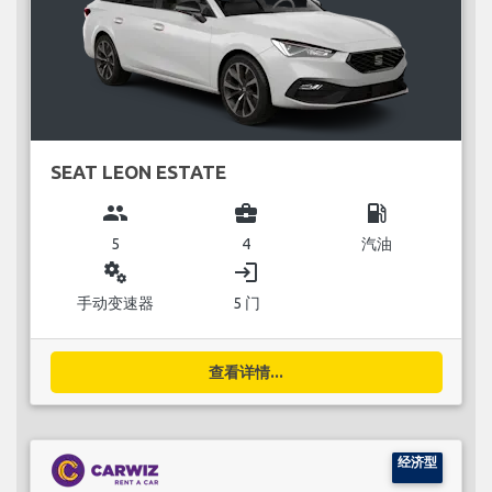
SEAT LEON ESTATE
group
business_center
local_gas_station
5
4
汽油
miscellaneous_services
login
手动变速器
5 门
查看详情...
经济型