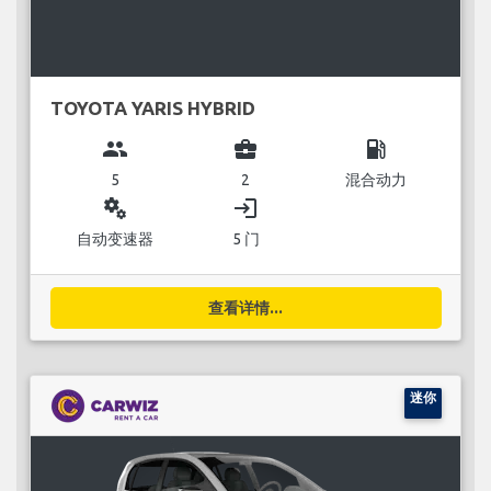
TOYOTA YARIS HYBRID
group
business_center
local_gas_station
5
2
混合动力
miscellaneous_services
login
自动变速器
5 门
查看详情...
迷你