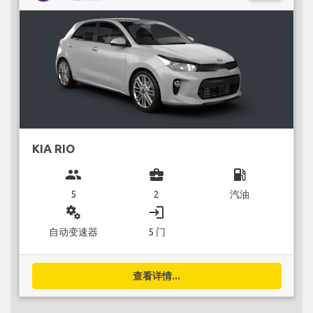
KIA RIO
group
business_center
local_gas_station
5
2
汽油
miscellaneous_services
login
自动变速器
5 门
查看详情...