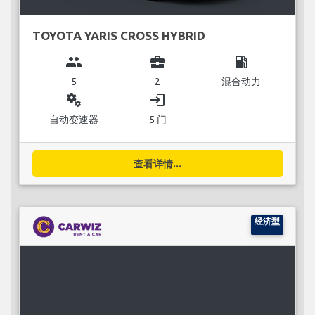
TOYOTA YARIS CROSS HYBRID
group
business_center
local_gas_station
5
2
混合动力
miscellaneous_services
login
自动变速器
5 门
查看详情...
经济型