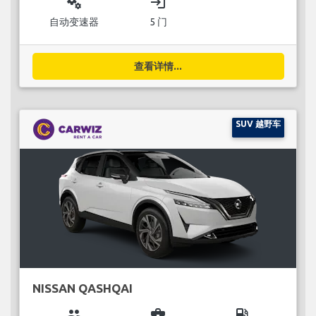
miscellaneous_services
login
自动变速器
5 门
查看详情...
SUV 越野车
NISSAN QASHQAI
group
business_center
local_gas_station