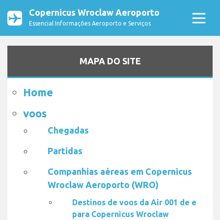
Copernicus Wroclaw Aeroporto
Essencial Informações Aeroporto e Serviços
MAPA DO SITE
Home
voos
Chegadas
Partidas
Companhias aéreas em Copernicus
Wroclaw Aeroporto (WRO)
Destinos de voos da Air 001 de e
para Copernicus Wroclaw