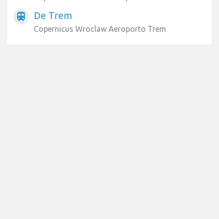
De Trem
train
Copernicus Wroclaw Aeroporto Trem