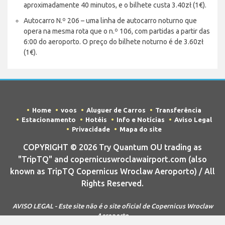
aproximadamente 40 minutos, e o bilhete custa 3.40zł (1€).
Autocarro N.º 206 – uma linha de autocarro noturno que
opera na mesma rota que o n.º 106, com partidas a partir das
6:00 do aeroporto. O preço do bilhete noturno é de 3.60zł
(1€).
Home
voos
Aluguer de Carros
Transferência
Estacionamento
Hotéis
Info e Notícias
Aviso Legal
Privacidade
Mapa do site
COPYRIGHT © 2026 Try Quantum OU trading as
"TripTQ" and copernicuswroclawairport.com (also
known as TripTQ Copernicus Wroclaw Aeroporto) / All
Rights Reserved.
AVISO LEGAL - Este site não é o site oficial de Copernicus Wroclaw
Aeroporto