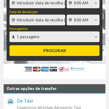
Data de devolução
Passageiros
PROCURAR
Outras opções de transfer
De Táxi
local_taxi
Copernicus Wroclaw Aeroporto Táxi