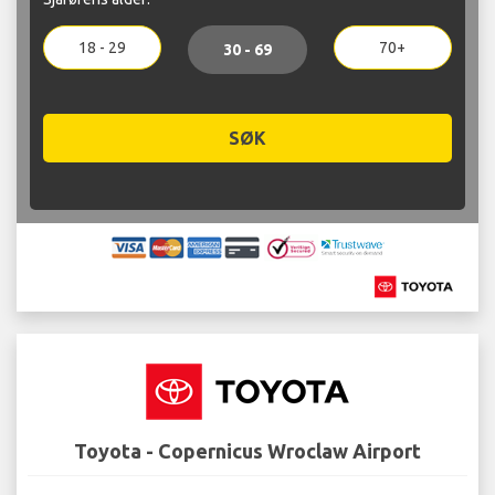
18 - 29
70+
30 - 69
SØK
Toyota - Copernicus Wroclaw Airport