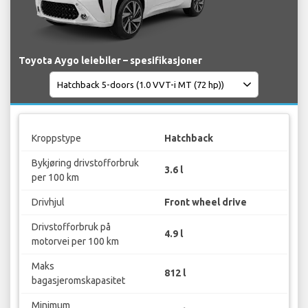
Toyota Aygo leiebiler – spesifikasjoner
Kroppstype
Hatchback
Bykjøring drivstofforbruk
3.6 l
per 100 km
Drivhjul
Front wheel drive
Drivstofforbruk på
4.9 l
motorvei per 100 km
Maks
812 l
bagasjeromskapasitet
Minimum