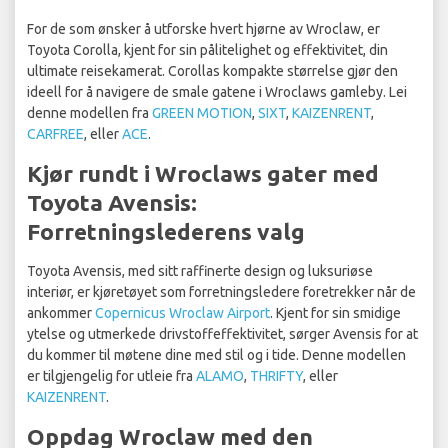
For de som ønsker å utforske hvert hjørne av Wroclaw, er
Toyota Corolla, kjent for sin pålitelighet og effektivitet, din
ultimate reisekamerat. Corollas kompakte størrelse gjør den
ideell for å navigere de smale gatene i Wroclaws gamleby. Lei
denne modellen fra
GREEN MOTION
,
SIXT
,
KAIZENRENT
,
CARFREE
, eller
ACE
.
Kjør rundt i Wroclaws gater med
Toyota Avensis:
Forretningslederens valg
Toyota Avensis, med sitt raffinerte design og luksuriøse
interiør, er kjøretøyet som forretningsledere foretrekker når de
ankommer
Copernicus Wroclaw Airport
. Kjent for sin smidige
ytelse og utmerkede drivstoffeffektivitet, sørger Avensis for at
du kommer til møtene dine med stil og i tide. Denne modellen
er tilgjengelig for utleie fra
ALAMO
,
THRIFTY
, eller
KAIZENRENT
.
Oppdag Wroclaw med den