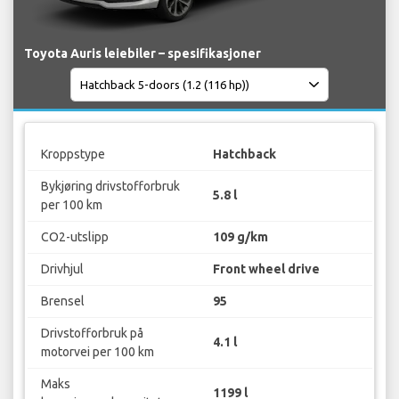
Toyota Auris leiebiler – spesifikasjoner
Kroppstype
Hatchback
Bykjøring drivstofforbruk
5.8 l
per 100 km
CO2-utslipp
109 g/km
Drivhjul
Front wheel drive
Brensel
95
Drivstofforbruk på
4.1 l
motorvei per 100 km
Maks
1199 l