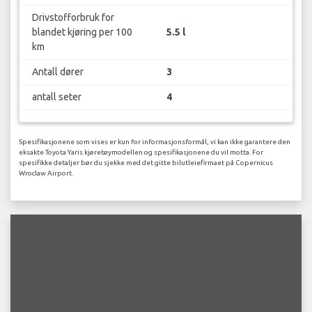
Drivstofforbruk for
blandet kjøring per 100
5.5 l
km
Antall dører
3
antall seter
4
Spesifikasjonene som vises er kun for informasjonsformål, vi kan ikke garantere den
eksakte Toyota Yaris kjøretøymodellen og spesifikasjonene du vil motta. For
spesifikke detaljer bør du sjekke med det gitte bilutleiefirmaet på Copernicus
Wroclaw Airport.