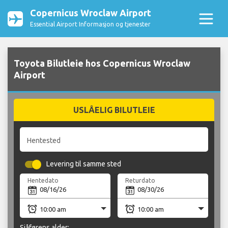
Copernicus Wroclaw Airport
Essential Airport Informasjon og tjenester
Toyota Bilutleie hos Copernicus Wroclaw
Airport
USLÅELIG BILUTLEIE
Hentested
Levering til samme sted
Hentedato
Returdato
Sjåførens alder: