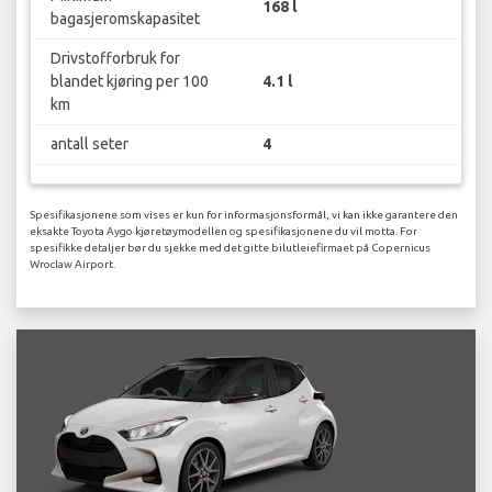
168 l
bagasjeromskapasitet
Drivstofforbruk for
blandet kjøring per 100
4.1 l
km
antall seter
4
Spesifikasjonene som vises er kun for informasjonsformål, vi kan ikke garantere den
eksakte Toyota Aygo kjøretøymodellen og spesifikasjonene du vil motta. For
spesifikke detaljer bør du sjekke med det gitte bilutleiefirmaet på Copernicus
Wroclaw Airport.