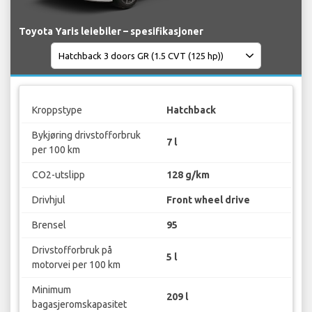
Toyota Yaris leiebiler – spesifikasjoner
Kroppstype
Hatchback
Bykjøring drivstofforbruk
7 l
per 100 km
CO2-utslipp
128 g/km
Drivhjul
Front wheel drive
Brensel
95
Drivstofforbruk på
5 l
motorvei per 100 km
Minimum
209 l
bagasjeromskapasitet