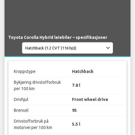
Toyota Corolla Hybrid leiebiler – spesifikasjoner
Kroppstype
Hatchback
Bykjøring drivstofforbruk
7.8 l
per 100 km
Drivhjul
Front wheel drive
Brensel
95
Drivstofforbruk på
5.5 l
motorvei per 100 km