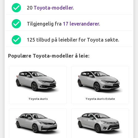
check_circle
20
Toyota-modeller
.
check_circle
Tilgjengelig fra
17 leverandører
.
check_circle
125 tilbud på leiebiler for Toyota søkte.
Populære Toyota-modeller å leie:
Toyota Auris
Toyota Auris Estate