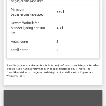
bagasjeromskapasitet
Minimum
360 l
bagasjeromskapasitet
Drivstofforbruk for
blandet kjøring per 100
4.7 l
km
Antall dører
5
antall seter
5
Spesifikasjonene som vises er kun for informasjonsformål, vi kan ikke garantere den
eksakte Toyota Auris kjøretøymodellen og spesifikasjonene du vil motta. For
spesifikke detaljer bør du sjekke med det gitte bilutleiefirmaet på Copernicus
Wroclaw Airport.