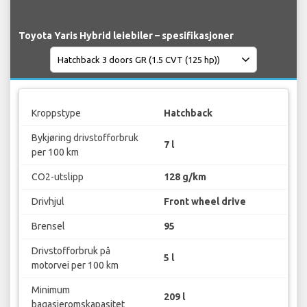
Toyota Yaris Hybrid leiebiler – spesifikasjoner
Kroppstype
Hatchback
Bykjøring drivstofforbruk
7 l
per 100 km
CO2-utslipp
128 g/km
Drivhjul
Front wheel drive
Brensel
95
Drivstofforbruk på
5 l
motorvei per 100 km
Minimum
209 l
bagasjeromskapasitet