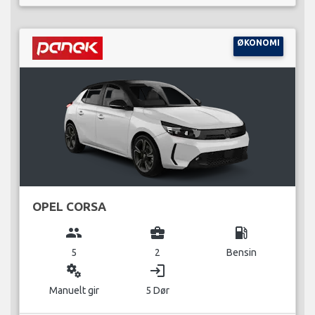
ØKONOMI
OPEL CORSA
group
business_center
local_gas_station
5
2
Bensin
miscellaneous_services
login
Manuelt gir
5 Dør