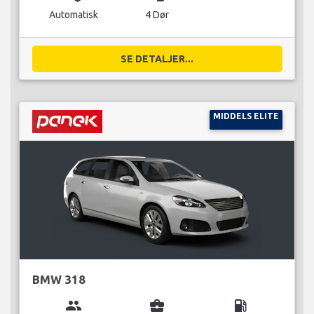
Automatisk
4 Dør
SE DETALJER...
MIDDELS ELITE
BMW 318
group
business_center
local_gas_station