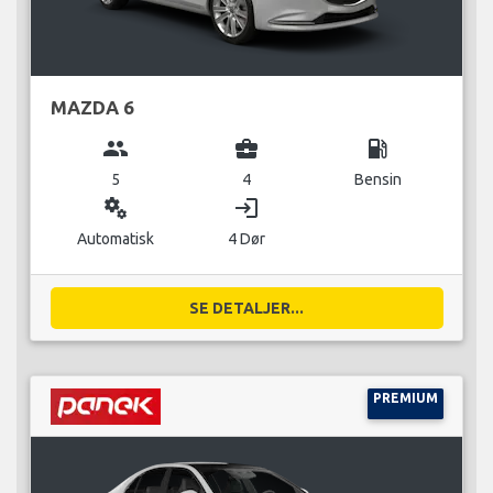
MAZDA 6
group
business_center
local_gas_station
5
4
Bensin
miscellaneous_services
login
Automatisk
4 Dør
SE DETALJER...
PREMIUM