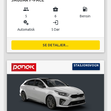
group
business_center
local_gas_station
5
6
Bensin
miscellaneous_services
login
Automatisk
5 Dør
SE DETALJER...
STASJONSVOGN