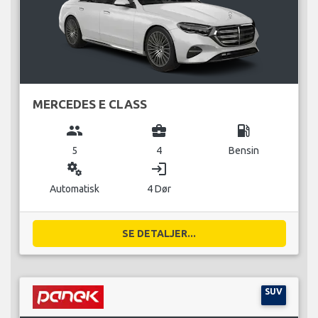
MERCEDES E CLASS
group
business_center
local_gas_station
5
4
Bensin
miscellaneous_services
login
Automatisk
4 Dør
SE DETALJER...
SUV