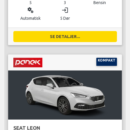
5
3
Bensin
miscellaneous_services
login
Automatisk
5 Dør
SE DETALJER...
KOMPAKT
SEAT LEON