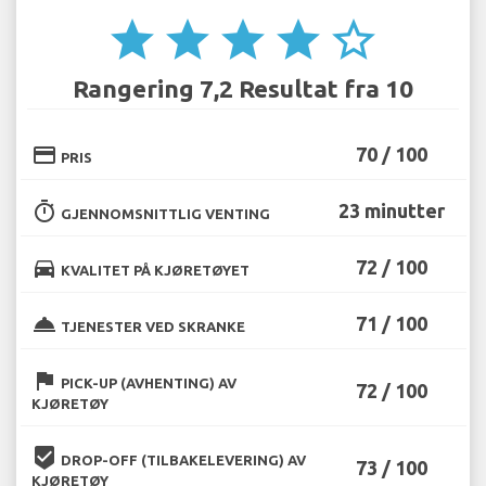
star
star
star
star
star_border
Rangering 7,2 Resultat fra 10
credit_card
70 / 100
PRIS
timer
23 minutter
GJENNOMSNITTLIG VENTING
directions_car
72 / 100
KVALITET PÅ KJØRETØYET
room_service
71 / 100
TJENESTER VED SKRANKE
flag
PICK-UP (AVHENTING) AV
72 / 100
KJØRETØY
beenhere
DROP-OFF (TILBAKELEVERING) AV
73 / 100
KJØRETØY