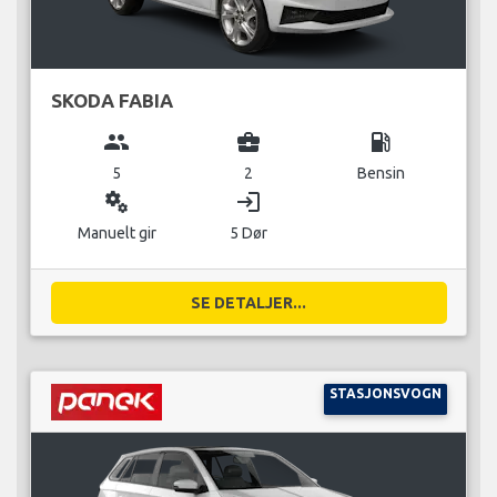
SKODA FABIA
group
business_center
local_gas_station
5
2
Bensin
miscellaneous_services
login
Manuelt gir
5 Dør
SE DETALJER...
STASJONSVOGN