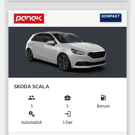
KOMPAKT
SKODA SCALA
group
business_center
local_gas_station
5
3
Bensin
miscellaneous_services
login
Automatisk
5 Dør