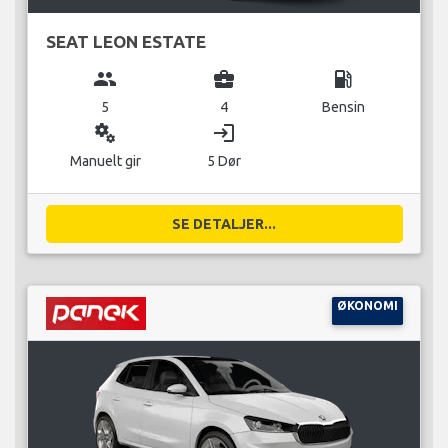
SEAT LEON ESTATE
group
business_center
local_gas_station
5
4
Bensin
miscellaneous_services
login
Manuelt gir
5 Dør
SE DETALJER...
ØKONOMI