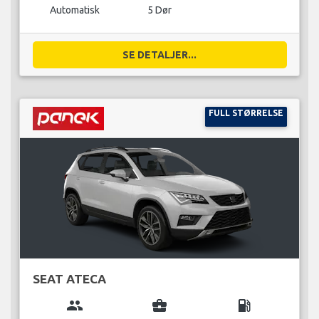
Automatisk
5 Dør
SE DETALJER...
FULL STØRRELSE
SEAT ATECA
group
business_center
local_gas_station