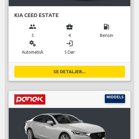
KIA CEED ESTATE
group
business_center
local_gas_station
5
4
Bensin
miscellaneous_services
login
Automatisk
5 Dør
SE DETALJER...
MIDDELS