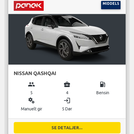
MIDDELS
NISSAN QASHQAI
group
business_center
local_gas_station
5
4
Bensin
miscellaneous_services
login
Manuelt gir
5 Dør
SE DETALJER...