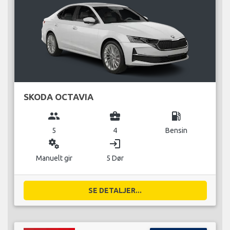
SKODA OCTAVIA
group
business_center
local_gas_station
5
4
Bensin
miscellaneous_services
login
Manuelt gir
5 Dør
SE DETALJER...