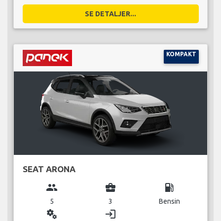
SE DETALJER...
KOMPAKT
SEAT ARONA
group
business_center
local_gas_station
5
3
Bensin
miscellaneous_services
login