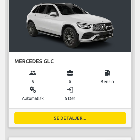
MERCEDES GLC
group
business_center
local_gas_station
5
6
Bensin
miscellaneous_services
login
Automatisk
5 Dør
SE DETALJER...