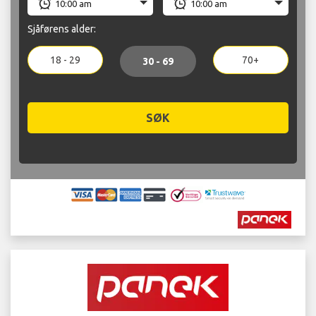
Sjåførens alder:
18 - 29
70+
30 - 69
SØK