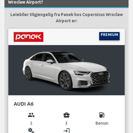
Wroclaw Airport?
Leiebiler tilgjengelig fra Panek hos Copernicus Wroclaw
Airport er:
PREMIUM
AUDI A6
group
business_center
local_gas_station
5
3
Bensin
miscellaneous_services
login