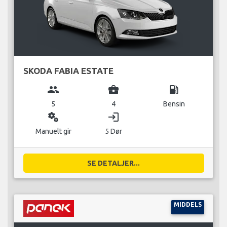
SKODA FABIA ESTATE
group
business_center
local_gas_station
5
4
Bensin
miscellaneous_services
login
Manuelt gir
5 Dør
SE DETALJER...
MIDDELS