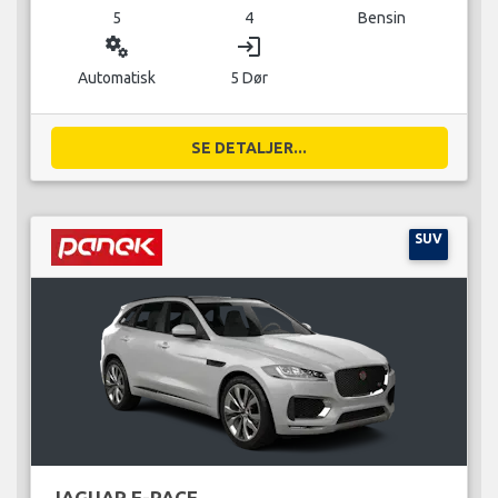
5
4
Bensin
miscellaneous_services
login
Automatisk
5 Dør
SE DETALJER...
SUV
JAGUAR F-PACE