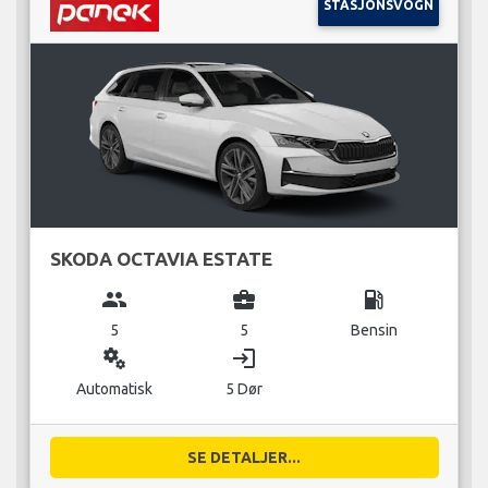
STASJONSVOGN
SKODA OCTAVIA ESTATE
group
business_center
local_gas_station
5
5
Bensin
miscellaneous_services
login
Automatisk
5 Dør
SE DETALJER...