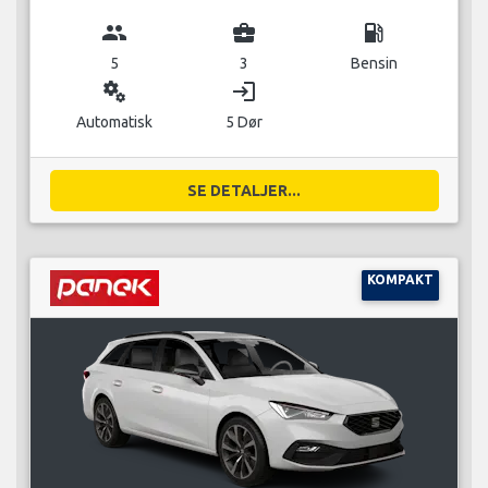
group
business_center
local_gas_station
5
3
Bensin
miscellaneous_services
login
Automatisk
5 Dør
SE DETALJER...
KOMPAKT