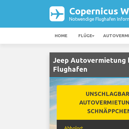
Copernicus W
Notwendige Flughafen Infor
HOME
FLÜGE
AUTOVERM
Jeep Autovermietung 
Flughafen
UNSCHLAGBA
AUTOVERMIETUN
SCHNÄPPCHE
Abholort