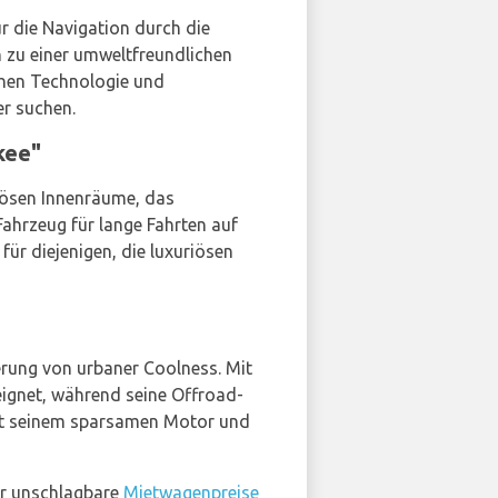
ür die Navigation durch die
 zu einer umweltfreundlichen
ichen Technologie und
er suchen.
kee"
riösen Innenräume, das
ahrzeug für lange Fahrten auf
ür diejenigen, die luxuriösen
erung von urbaner Coolness. Mit
eignet, während seine Offroad-
mit seinem sparsamen Motor und
für unschlagbare
Mietwagenpreise