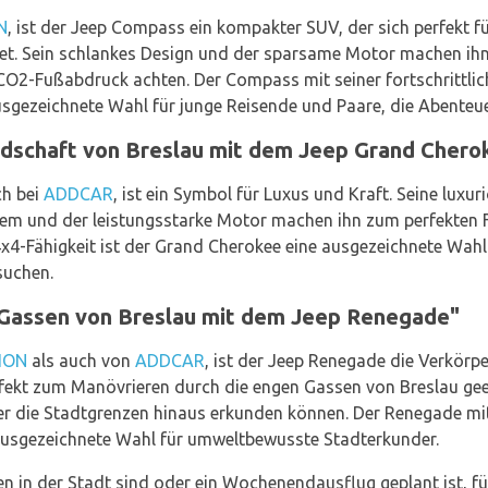
N
, ist der Jeep Compass ein kompakter SUV, der sich perfekt f
net. Sein schlankes Design und der sparsame Motor machen ihn
n CO2-Fußabdruck achten. Der Compass mit seiner fortschrittl
ausgezeichnete Wahl für junge Reisende und Paare, die Abenteu
andschaft von Breslau mit dem Jeep Grand Chero
ch bei
ADDCAR
, ist ein Symbol für Luxus und Kraft. Seine luxu
tem und der leistungsstarke Motor machen ihn zum perfekten F
x4-Fähigkeit ist der Grand Cherokee eine ausgezeichnete Wahl f
suchen.
e Gassen von Breslau mit dem Jeep Renegade"
ION
als auch von
ADDCAR
, ist der Jeep Renegade die Verkörp
rfekt zum Manövrieren durch die engen Gassen von Breslau ge
ber die Stadtgrenzen hinaus erkunden können. Der Renegade 
e ausgezeichnete Wahl für umweltbewusste Stadterkunder.
ffen in der Stadt sind oder ein Wochenendausflug geplant ist, 