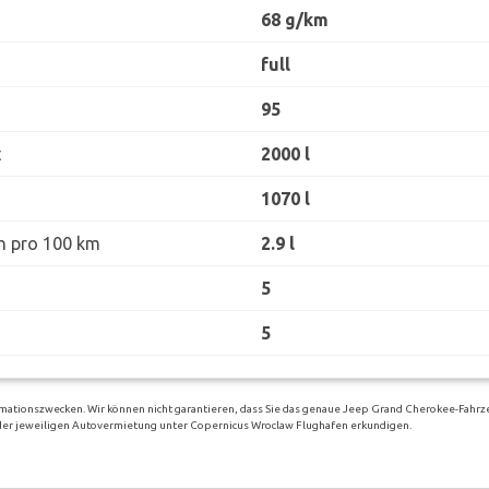
68 g/km
full
95
t
2000 l
1070 l
h pro 100 km
2.9 l
5
5
rmationszwecken. Wir können nicht garantieren, dass Sie das genaue Jeep Grand Cherokee-Fahr
bei der jeweiligen Autovermietung unter Copernicus Wroclaw Flughafen erkundigen.