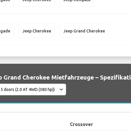
egade
Jeep Cherokee
Jeep Grand Cherokee
p Grand Cherokee Mietfahrzeuge – Spezifikat
Crossover