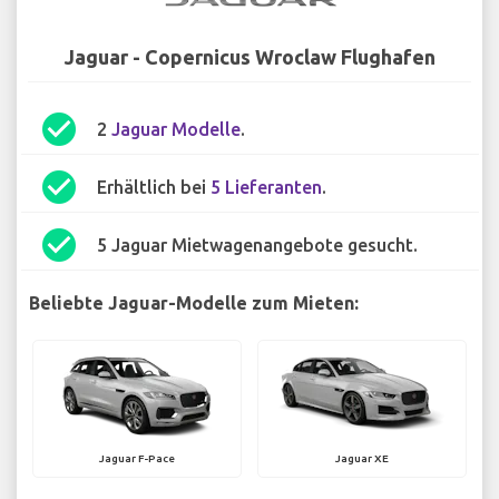
Jaguar - Copernicus Wroclaw Flughafen
check_circle
2
Jaguar Modelle
.
check_circle
Erhältlich bei
5 Lieferanten
.
check_circle
5 Jaguar Mietwagenangebote gesucht.
Beliebte Jaguar-Modelle zum Mieten:
Jaguar F-Pace
Jaguar XE