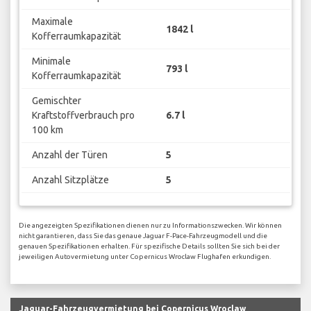
Maximale
1842 l
Kofferraumkapazität
Minimale
793 l
Kofferraumkapazität
Gemischter
Kraftstoffverbrauch pro
6.7 l
100 km
Anzahl der Türen
5
Anzahl Sitzplätze
5
Die angezeigten Spezifikationen dienen nur zu Informationszwecken. Wir können
nicht garantieren, dass Sie das genaue Jaguar F-Pace-Fahrzeugmodell und die
genauen Spezifikationen erhalten. Für spezifische Details sollten Sie sich bei der
jeweiligen Autovermietung unter Copernicus Wroclaw Flughafen erkundigen.
Jaguar-Fahrzeugvermietung bei Copernicus Wroclaw