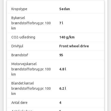
Kropstype
Sedan
Bykørsel
brændstofforbrug pr. 100
7 l
km
CO2-udledning
140 g/km
Drivhjul
Front wheel drive
Brændstof
95
Motorvejskørsel
brændstofforbrug pr. 100
4.8 l
km
Blandet kørsel
brændstofforbrug pr. 100
6.2 l
km
Antal døre
4