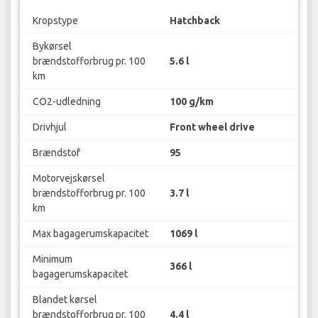
Kropstype
Hatchback
Bykørsel
brændstofforbrug pr. 100
5.6 l
km
CO2-udledning
100 g/km
Drivhjul
Front wheel drive
Brændstof
95
Motorvejskørsel
brændstofforbrug pr. 100
3.7 l
km
Max bagagerumskapacitet
1069 l
Minimum
366 l
bagagerumskapacitet
Blandet kørsel
brændstofforbrug pr. 100
4.4 l