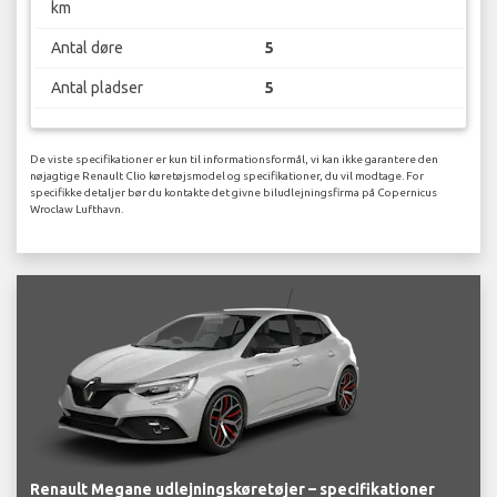
km
Antal døre
5
Antal pladser
5
De viste specifikationer er kun til informationsformål, vi kan ikke garantere den
nøjagtige Renault Clio køretøjsmodel og specifikationer, du vil modtage. For
specifikke detaljer bør du kontakte det givne biludlejningsfirma på Copernicus
Wroclaw Lufthavn.
Renault Megane udlejningskøretøjer – specifikationer