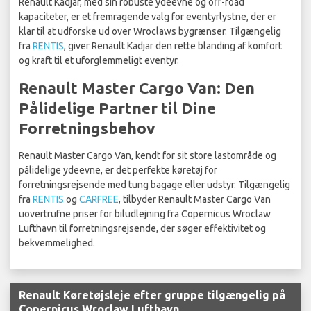
Renault Kadjar, med sin robuste ydeevne og off-road
kapaciteter, er et fremragende valg for eventyrlystne, der er
klar til at udforske ud over Wroclaws bygrænser. Tilgængelig
fra
RENTIS
, giver Renault Kadjar den rette blanding af komfort
og kraft til et uforglemmeligt eventyr.
Renault Master Cargo Van: Den
Pålidelige Partner til Dine
Forretningsbehov
Renault Master Cargo Van, kendt for sit store lastområde og
pålidelige ydeevne, er det perfekte køretøj for
forretningsrejsende med tung bagage eller udstyr. Tilgængelig
fra
RENTIS
og
CARFREE
, tilbyder Renault Master Cargo Van
uovertrufne priser for biludlejning fra Copernicus Wroclaw
Lufthavn til forretningsrejsende, der søger effektivitet og
bekvemmelighed.
Renault Køretøjsleje efter gruppe tilgængelig på
Copernicus Wroclaw Lufthavn