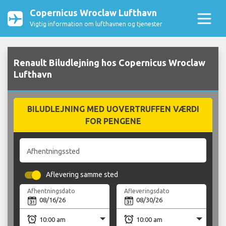
Copernicus Wroclaw Lufthavn
Vigtig information om lufthavnen og tjenester
Renault Biludlejning hos Copernicus Wroclaw
Lufthavn
BILUDLEJNING MED UOVERTRUFFEN VÆRDI
FOR PENGENE
Afhentningssted
Aflevering samme sted
Afhentningsdato
Afleveringsdato