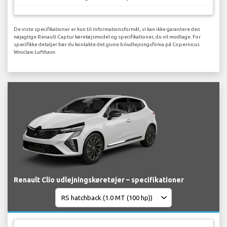
De viste specifikationer er kun til informationsformål, vi kan ikke garantere den
nøjagtige Renault Captur køretøjsmodel og specifikationer, du vil modtage. For
specifikke detaljer bør du kontakte det givne biludlejningsfirma på Copernicus
Wroclaw Lufthavn.
Renault Clio udlejningskøretøjer – specifikationer