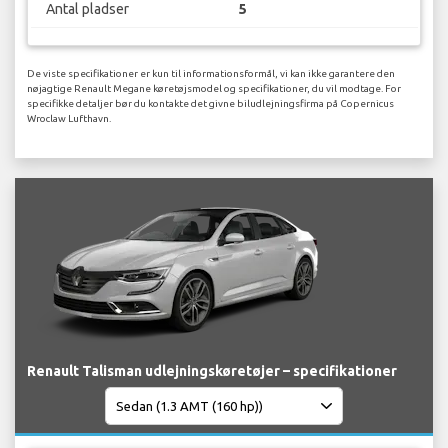
Antal pladser
5
De viste specifikationer er kun til informationsformål, vi kan ikke garantere den
nøjagtige Renault Megane køretøjsmodel og specifikationer, du vil modtage. For
specifikke detaljer bør du kontakte det givne biludlejningsfirma på Copernicus
Wroclaw Lufthavn.
Renault Talisman udlejningskøretøjer – specifikationer