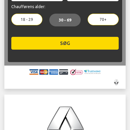
Chaufførens alder:
18 - 29
70+
30 - 69
SØG