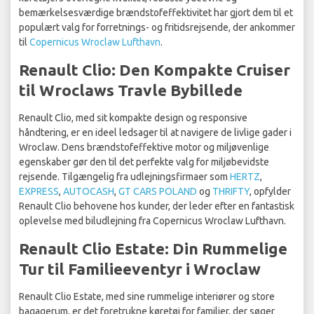
bemærkelsesværdige brændstofeffektivitet har gjort dem til et
populært valg for forretnings- og fritidsrejsende, der ankommer
til
Copernicus Wroclaw Lufthavn
.
Renault Clio: Den Kompakte Cruiser
til Wroclaws Travle Bybillede
Renault Clio, med sit kompakte design og responsive
håndtering, er en ideel ledsager til at navigere de livlige gader i
Wroclaw. Dens brændstofeffektive motor og miljøvenlige
egenskaber gør den til det perfekte valg for miljøbevidste
rejsende. Tilgængelig fra udlejningsfirmaer som
HERTZ
,
EXPRESS
,
AUTOCASH
,
GT CARS POLAND
og
THRIFTY
, opfylder
Renault Clio behovene hos kunder, der leder efter en fantastisk
oplevelse med biludlejning fra Copernicus Wroclaw Lufthavn.
Renault Clio Estate: Din Rummelige
Tur til Familieeventyr i Wroclaw
Renault Clio Estate, med sine rummelige interiører og store
bagagerum, er det foretrukne køretøj for familier, der søger