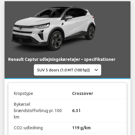
Renault Captur udlejningskøretøjer – specifikationer
Kropstype
Crossover
Bykørsel
brændstofforbrug pr. 100
6.3 l
km
CO2-udledning
119 g/km