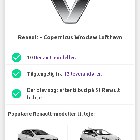
Renault - Copernicus Wroclaw Lufthavn
check_circle
10
Renault-modeller
.
check_circle
Tilgængelig fra
13 leverandører
.
Der blev søgt efter tilbud på 51 Renault
check_circle
billeje.
Populære Renault-modeller til leje: