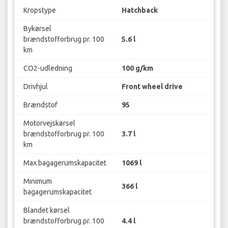
Kropstype
Hatchback
Bykørsel
brændstofforbrug pr. 100
5.6 l
km
CO2-udledning
100 g/km
Drivhjul
Front wheel drive
Brændstof
95
Motorvejskørsel
brændstofforbrug pr. 100
3.7 l
km
Max bagagerumskapacitet
1069 l
Minimum
366 l
bagagerumskapacitet
Blandet kørsel
brændstofforbrug pr. 100
4.4 l