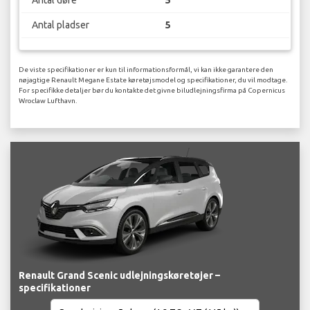
Antal pladser
5
De viste specifikationer er kun til informationsformål, vi kan ikke garantere den
nøjagtige Renault Megane Estate køretøjsmodel og specifikationer, du vil modtage.
For specifikke detaljer bør du kontakte det givne biludlejningsfirma på Copernicus
Wroclaw Lufthavn.
Renault Grand Scenic udlejningskøretøjer –
specifikationer