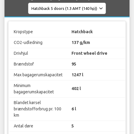
Kropstype
Hatchback
CO2-udledning
137 g/km
Drivhjul
Front wheel drive
Brændstof
95
Max bagagerumskapacitet
1247 l
Minimum
402 l
bagagerumskapacitet
Blandet kørsel
brændstofforbrug pr. 100
6 l
km
Antal døre
5