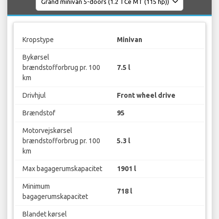
Kropstype
Minivan
Bykørsel
brændstofforbrug pr. 100
7.5 l
km
Drivhjul
Front wheel drive
Brændstof
95
Motorvejskørsel
brændstofforbrug pr. 100
5.3 l
km
Max bagagerumskapacitet
1901 l
Minimum
718 l
bagagerumskapacitet
Blandet kørsel