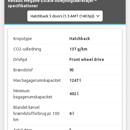
Renault Megane Estate udlejningskøretøjer –
specifikationer
Kropstype
Hatchback
CO2-udledning
137 g/km
Drivhjul
Front wheel drive
Brændstof
95
Max bagagerumskapacitet
1247 l
Minimum
402 l
bagagerumskapacitet
Blandet kørsel
brændstofforbrug pr. 100
6 l
km
Antal døre
5