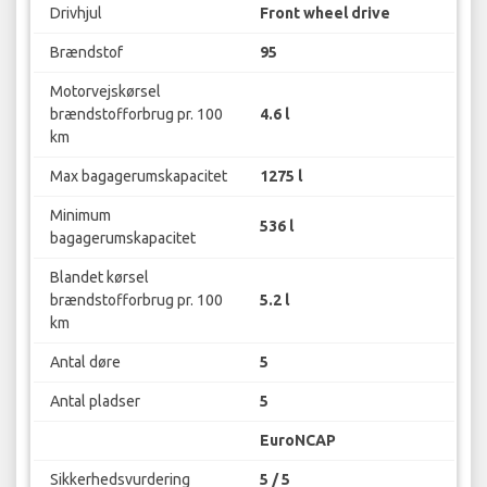
Drivhjul
Front wheel drive
Brændstof
95
Motorvejskørsel
brændstofforbrug pr. 100
4.6 l
km
Max bagagerumskapacitet
1275 l
Minimum
536 l
bagagerumskapacitet
Blandet kørsel
brændstofforbrug pr. 100
5.2 l
km
Antal døre
5
Antal pladser
5
EuroNCAP
Sikkerhedsvurdering
5 / 5