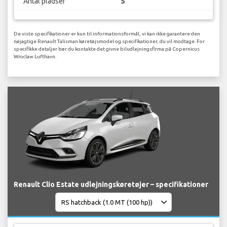
Antal pladser
5
De viste specifikationer er kun til informationsformål, vi kan ikke garantere den
nøjagtige Renault Talisman køretøjsmodel og specifikationer, du vil modtage. For
specifikke detaljer bør du kontakte det givne biludlejningsfirma på Copernicus
Wroclaw Lufthavn.
Renault Clio Estate udlejningskøretøjer – specifikationer