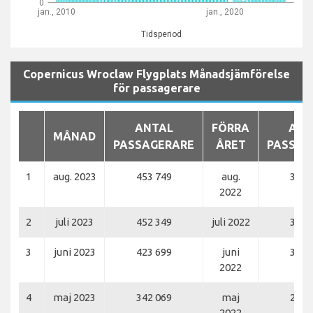
0
jan., 2010
jan., 2020
Tidsperiod
Copernicus Wroclaw Flygplats Månadsjämförelse
för passagerare
ANTAL
FÖRRA
ANT
MÅNAD
PASSAGERARE
ÅRET
PASSAG
1
aug. 2023
453 749
aug.
368 
2022
2
juli 2023
452 349
juli 2022
354 
3
juni 2023
423 699
juni
314 
2022
4
maj 2023
342 069
maj
247 
2022