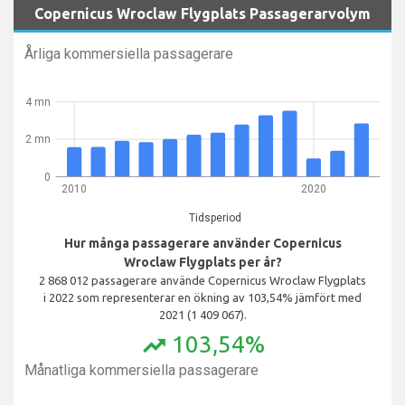
Copernicus Wroclaw Flygplats Passagerarvolym
Årliga kommersiella passagerare
4 mn
2 mn
0
2010
2020
Tidsperiod
Hur många passagerare använder Copernicus
Wroclaw Flygplats per år?
2 868 012 passagerare använde Copernicus Wroclaw Flygplats
i 2022 som representerar en ökning av 103,54% jämfört med
2021 (1 409 067).
103,54%
trending_up
Månatliga kommersiella passagerare