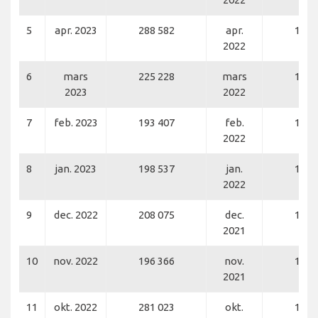
5
apr. 2023
288 582
apr.
189 
2022
6
mars
225 228
mars
134 
2023
2022
7
feb. 2023
193 407
feb.
119 
2022
8
jan. 2023
198 537
jan.
110 
2022
9
dec. 2022
208 075
dec.
140 
2021
10
nov. 2022
196 366
nov.
150 
2021
11
okt. 2022
281 023
okt.
186 