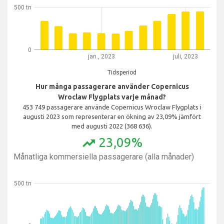
500 tn
0
jan., 2023
juli, 2023
Tidsperiod
Hur många passagerare använder Copernicus
Wroclaw Flygplats varje månad?
453 749 passagerare använde Copernicus Wroclaw Flygplats i
augusti 2023 som representerar en ökning av 23,09% jämfört
med augusti 2022 (368 636).
23,09%
trending_up
Månatliga kommersiella passagerare (alla månader)
500 tn