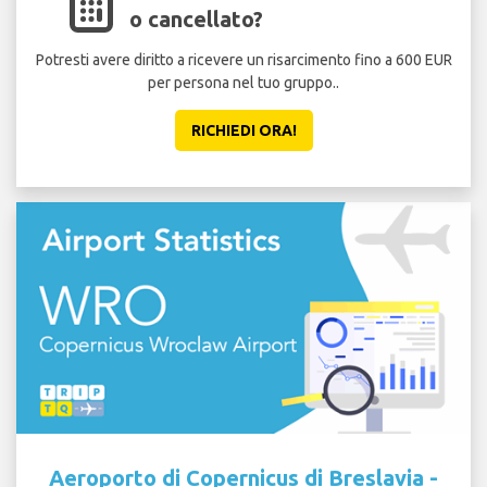
o cancellato?
Potresti avere diritto a ricevere un risarcimento fino a 600 EUR
per persona nel tuo gruppo..
sicu
RICHIEDI ORA!
Aeroporto di Copernicus di Breslavia -